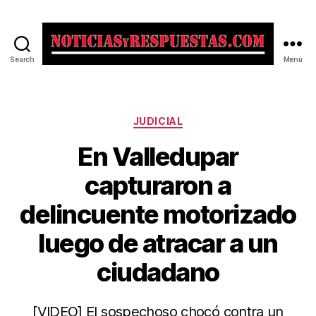
Search
Menú
Noticias
y
Respuestas
Categorías
JUDICIAL
En Valledupar
capturaron a
delincuente motorizado
luego de atracar a un
ciudadano
[VIDEO] El sospechoso chocó contra un