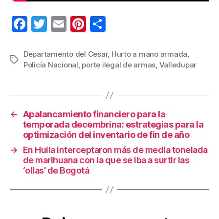
F
T
E
Pi
C
a
wi
m
nt
o
c
tt
ail
er
m
Departamento del Cesar
,
Hurto a mano armada
,
Etiquetas
Policía Nacional
,
porte ilegal de armas
,
Valledupar
e
er
e
p
b
st
ar
o
tir
←
Apalancamiento financiero para la
o
temporada decembrina: estrategias para la
k
optimización del inventario de fin de año
→
En Huila interceptaron más de media tonelada
de marihuana con la que se iba a surtir las
‘ollas’ de Bogotá