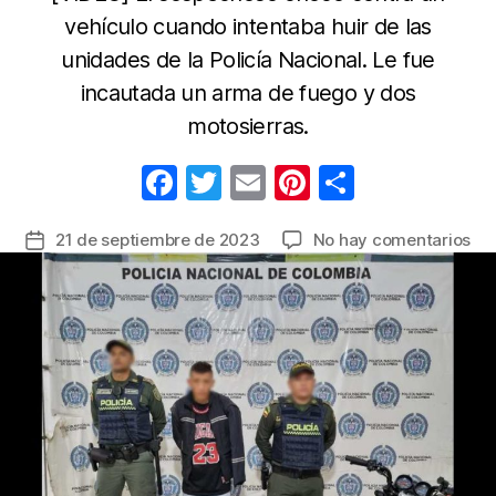
vehículo cuando intentaba huir de las
unidades de la Policía Nacional. Le fue
incautada un arma de fuego y dos
motosierras.
F
T
E
Pi
C
a
w
m
nt
o
en
21 de septiembre de 2023
No hay comentarios
Fecha
c
itt
ail
er
m
En
de
e
er
e
p
Val
la
cap
b
st
ar
entrada
a
o
tir
del
o
mo
lu
k
de
atr
a