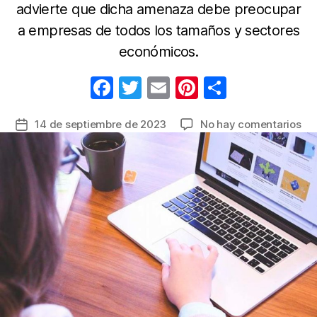
advierte que dicha amenaza debe preocupar
a empresas de todos los tamaños y sectores
económicos.
F
T
E
Pi
C
a
w
m
nt
o
en
14 de septiembre de 2023
No hay comentarios
Fecha
c
itt
ail
er
m
Tra
de
e
er
e
p
at
la
a
b
st
ar
entrada
em
o
tir
del
o
Est
ci
k
ap
a
em
pri
Lin