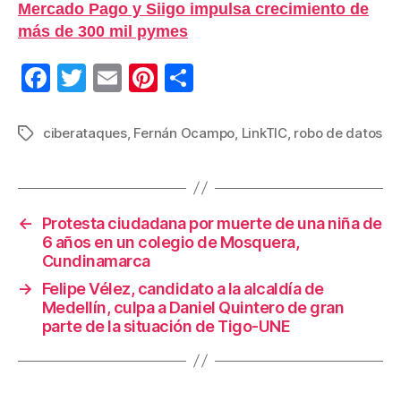
Mercado Pago y Siigo impulsa crecimiento de
más de 300 mil pymes
F
T
E
Pi
C
a
wi
m
nt
o
c
tt
ail
er
m
ciberataques
,
Fernán Ocampo
,
LinkTIC
,
robo de datos
Etiquetas
e
er
e
p
b
st
ar
o
tir
←
Protesta ciudadana por muerte de una niña de
6 años en un colegio de Mosquera,
o
Cundinamarca
k
→
Felipe Vélez, candidato a la alcaldía de
Medellín, culpa a Daniel Quintero de gran
parte de la situación de Tigo-UNE