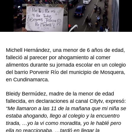
añ
en
un
col
de
Mo
Cu
Michell Hernández, una menor de 6 años de edad,
falleció al parecer por ahogamiento al comer
alimentos durante su jornada escolar en un colegio
del barrio Porvenir Río del municipio de Mosquera,
en Cundinamarca.
Bleidy Bermúdez, madre de la menor de edad
fallecida, en declaraciones al canal Citytv, expresó:
“Me llamaron a las 11 de la mañana que mi niña se
estaba ahogando, llego al colegio y la encuentro
tirada, …yo la vi como moradita, yo le hablé pero
ella no reaccionaba, …tardó en llegar la