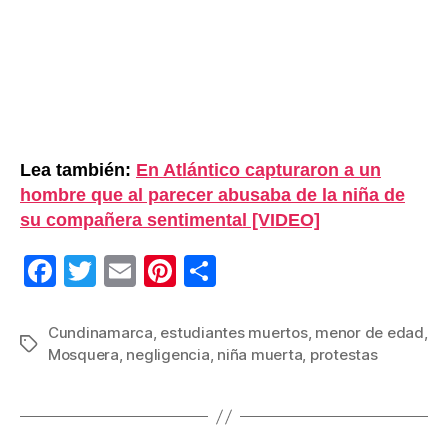
Lea también:
En Atlántico capturaron a un
hombre que al parecer abusaba de la niña de
su compañera sentimental [VIDEO]
F
T
E
Pi
C
a
wi
m
nt
o
c
tt
ail
er
m
Cundinamarca
,
estudiantes muertos
,
menor de edad
,
Etiquetas
Mosquera
,
negligencia
,
niña muerta
,
protestas
e
er
e
p
b
st
ar
o
tir