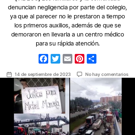
denuncian negligencia por parte del colegio,
ya que al parecer no le prestaron a tiempo
los primeros auxilios, además de que se
demoraron en llevarla a un centro médico
para su rápida atención.
F
T
E
Pi
C
a
w
m
nt
o
en
14 de septiembre de 2023
No hay comentarios
Fecha
c
itt
ail
er
m
Pro
de
e
er
e
p
ci
la
por
b
st
ar
entrada
mu
o
tir
de
o
un
niñ
k
de
6