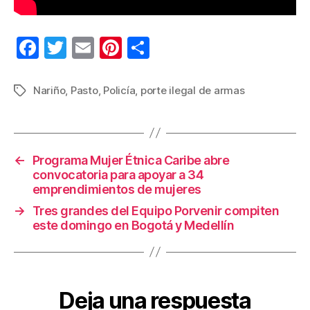
F
T
E
Pi
C
a
wi
m
nt
o
c
tt
ail
er
m
Nariño
,
Pasto
,
Policía
,
porte ilegal de armas
Etiquetas
e
er
e
p
b
st
ar
o
tir
←
Programa Mujer Étnica Caribe abre
convocatoria para apoyar a 34
o
emprendimientos de mujeres
k
→
Tres grandes del Equipo Porvenir compiten
este domingo en Bogotá y Medellín
Deja una respuesta