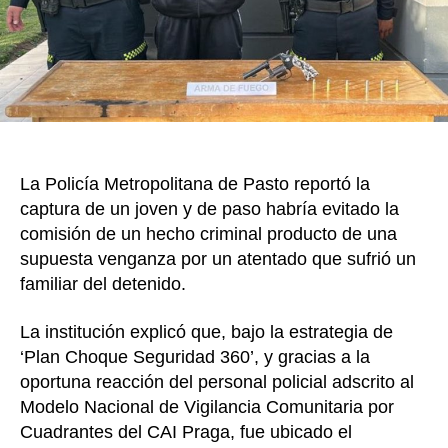
la
her
por
ar
de
fue
qu
sufr
La Policía Metropolitana de Pasto reportó la
un
captura de un joven y de paso habría evitado la
fam
comisión de un hecho criminal producto de una
supuesta venganza por un atentado que sufrió un
familiar del detenido.
La institución explicó que, bajo la estrategia de
‘Plan Choque Seguridad 360’, y gracias a la
oportuna reacción del personal policial adscrito al
Modelo Nacional de Vigilancia Comunitaria por
Cuadrantes del CAI Praga, fue ubicado el