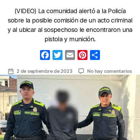
(VIDEO) La comunidad alertó a la Policía
sobre la posible comisión de un acto criminal
y al ubicar al sospechoso le encontraron una
pistola y munición.
F
T
E
Pi
C
a
w
m
nt
o
en
2 de septiembre de 2023
No hay comentarios
Fecha
c
itt
ail
er
m
En
de
e
er
e
p
Pas
la
cap
b
st
ar
entrada
a
o
tir
jov
o
qu
ten
k
int
de
ven