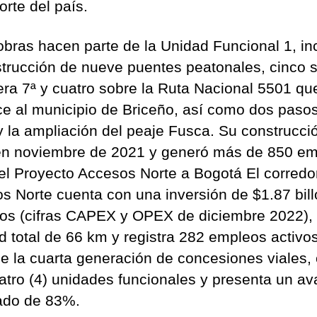
orte del país.
obras hacen parte de la Unidad Funcional 1, in
strucción de nueve puentes peatonales, cinco 
rera 7ª y cuatro sobre la Ruta Nacional 5501 qu
e al municipio de Briceño, así como dos paso
y la ampliación del peaje Fusca. Su construcci
 en noviembre de 2021 y generó más de 850 em
el Proyecto Accesos Norte a Bogotá El corredo
s Norte cuenta con una inversión de $1.87 bil
os (cifras CAPEX y OPEX de diciembre 2022),
ud total de 66 km y registra 282 empleos activo
de la cuarta generación de concesiones viales,
atro (4) unidades funcionales y presenta un a
tado de 83%.