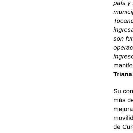
país y
munici
Tocanc
ingres
son fu
operac
ingres
manife
Triana
Su con
más de
mejora
movili
de Cun