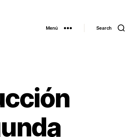
Menú
Search
rucción
gunda