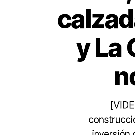
calzad
y La 
n
[VIDE
construcci
inversión 