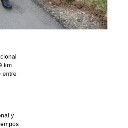
acional
,9 km
 entre
nal y
tiempos