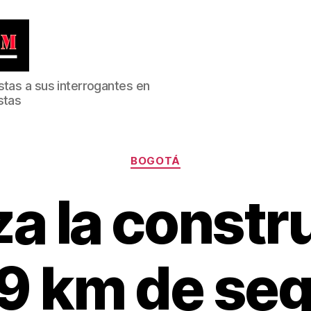
stas a sus interrogantes en
stas
Categorías
BOGOTÁ
za la const
,9 km de se