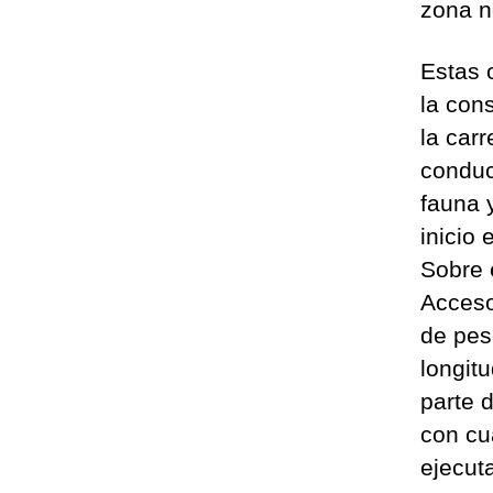
zona n
Estas 
la con
la car
conduc
fauna 
inicio
Sobre 
Acceso
de pes
longit
parte 
con cu
ejecu