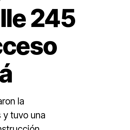
lle 245
acceso
tá
ron la
 y tuvo una
nstrucción,