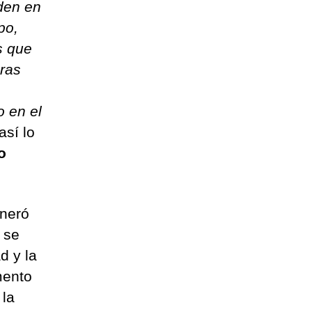
iden en
po,
s que
ras
o en el
 así lo
o
eneró
 se
d y la
mento
 la