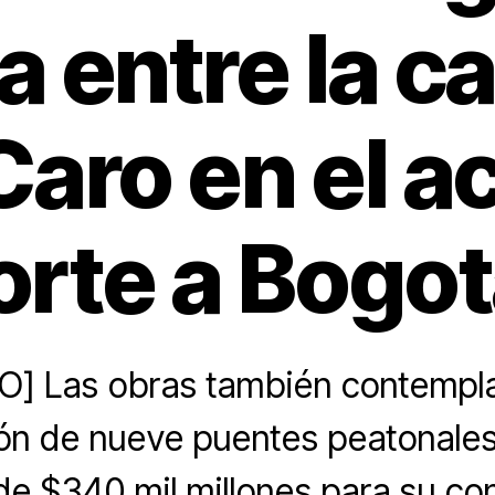
a entre la ca
Caro en el 
orte a Bogo
O] Las obras también contempla
ón de nueve puentes peatonales
de $340 mil millones para su co