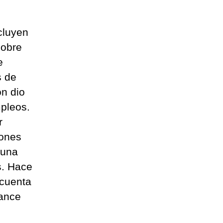
cluyen
sobre
e
s de
ón dio
pleos.
r
lones
 una
s. Hace
 cuenta
vance