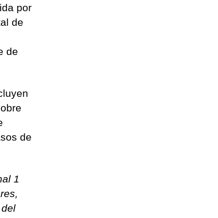
ida por
tal de
e de
cluyen
sobre
e
asos de
al 1
res,
 del