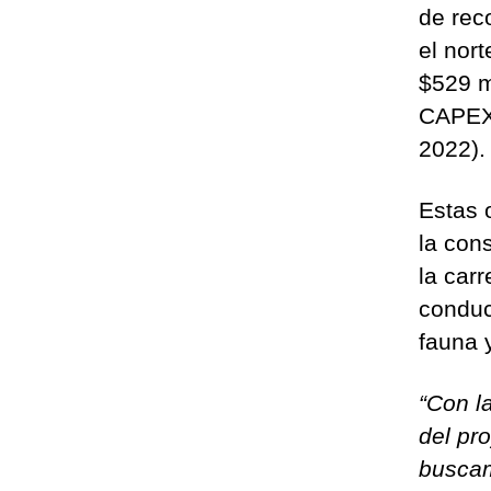
de reco
el nor
$529 m
CAPEX 
2022)
Estas 
la con
la car
conduc
fauna 
“Con l
del pr
buscam