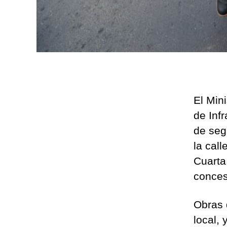
El Min
de Infr
de seg
la cal
Cuarta
conces
Obras 
local,