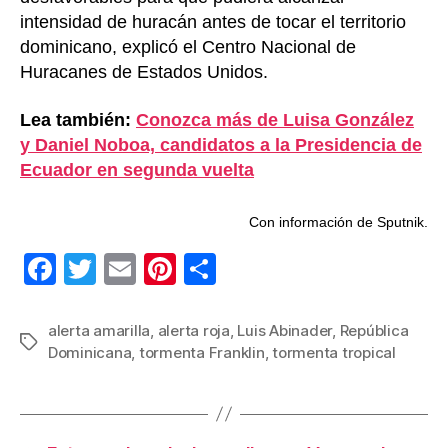
intensidad de huracán antes de tocar el territorio
dominicano, explicó el Centro Nacional de
Huracanes de Estados Unidos.
Lea también:
Conozca más de Luisa González
y Daniel Noboa, candidatos a la Presidencia de
Ecuador en segunda vuelta
Con información de Sputnik.
F
T
E
Pi
C
a
wi
m
nt
o
c
tt
ail
er
m
alerta amarilla
,
alerta roja
,
Luis Abinader
,
República
Etiquetas
Dominicana
,
tormenta Franklin
,
tormenta tropical
e
er
e
p
b
st
ar
o
tir