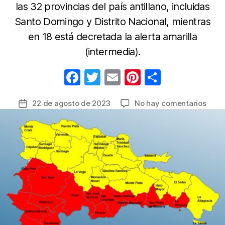
las 32 provincias del país antillano, incluidas
Santo Domingo y Distrito Nacional, mientras
en 18 está decretada la alerta amarilla
(intermedia).
F
T
E
Pi
C
a
w
m
nt
o
en
22 de agosto de 2023
No hay comentarios
Fecha
c
itt
ail
er
m
Decl
de
e
er
e
p
día
la
y
b
st
ar
entrada
medi
o
tir
no
o
labor
en
k
Repúb
Domi
por
llega