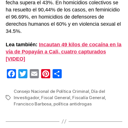
fecha supera el 43%. En homicidios colectivos se
ha resuelto el 90,44% de los casos, en feminicidio
el 96.69%, en homicidios de defensores de
derechos humanos el 60% y en violencia sexual el
34.5%.
Lea también:
Incautan 49 kilos de cocaína en la
vía de Popayán a Cali, cuatro capturados
[VIDEO]
F
T
E
Pi
C
a
wi
m
nt
o
c
tt
ail
er
m
Consejo Nacional de Política Criminal
,
Día del
Investigador
,
Fiscal General
,
Fiscalía General
,
Etiquetas
e
er
e
p
Francisco Barbosa
,
política antidrogas
b
st
ar
o
tir