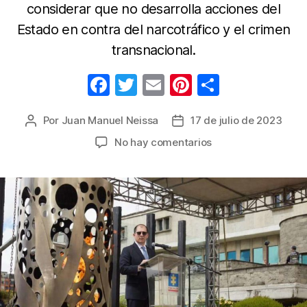
considerar que no desarrolla acciones del
Estado en contra del narcotráfico y el crimen
transnacional.
F
T
E
Pi
C
a
w
m
nt
o
Por
Juan Manuel Neissa
17 de julio de 2023
Autor
Fecha
c
itt
ail
er
m
de
de
en
No hay comentarios
e
er
e
p
la
la
Fiscal
b
st
ar
entrada
entrada
general
Francisco
o
tir
Barbosa
o
anuncia
k
un
No
a
la
política