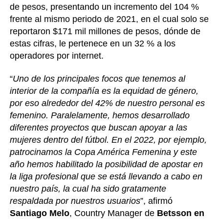
de pesos, presentando un incremento del 104 %
e
m
frente al mismo periodo de 2021, en el cual solo se
e
reportaron $171 mil millones de pesos, dónde de
n
estas cifras, le pertenece en un 32 % a los
i
operadores por internet.
n
o
“
Uno de los principales focos que tenemos al
c
interior de la compañía es la equidad de género,
o
por eso alrededor del 42% de nuestro personal es
l
o
femenino. Paralelamente, hemos desarrollado
m
diferentes proyectos que buscan apoyar a las
b
mujeres dentro del fútbol. En el 2022, por ejemplo,
i
patrocinamos la Copa América Femenina y este
a
año hemos habilitado la posibilidad de apostar en
n
la liga profesional que se está llevando a cabo en
o
nuestro país, la cual ha sido gratamente
respaldada por nuestros usuarios
”, afirmó
Santiago Melo
, Country Manager de
Betsson en