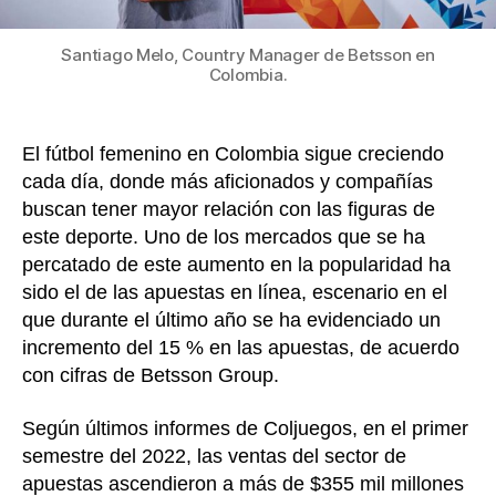
a
s
a
Santiago Melo, Country Manager de Betsson en
p
Colombia.
u
e
s
El fútbol femenino en Colombia sigue creciendo
t
cada día, donde más aficionados y compañías
a
buscan tener mayor relación con las figuras de
s
este deporte. Uno de los mercados que se ha
e
percatado de este aumento en la popularidad ha
n
sido el de las apuestas en línea, escenario en el
e
l
que durante el último año se ha evidenciado un
f
incremento del 15 % en las apuestas, de acuerdo
ú
con cifras de Betsson Group.
t
b
Según últimos informes de Coljuegos, en el primer
o
semestre del 2022, las ventas del sector de
l
apuestas ascendieron a más de $355 mil millones
f