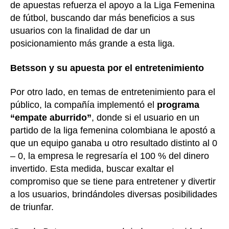
de apuestas refuerza el apoyo a la Liga Femenina
de fútbol, buscando dar más beneficios a sus
usuarios con la finalidad de dar un
posicionamiento más grande a esta liga.
Betsson y su apuesta por el entretenimiento
Por otro lado, en temas de entretenimiento para el
público, la compañía implementó el
programa
“empate aburrido”
, donde si el usuario en un
partido de la liga femenina colombiana le apostó a
que un equipo ganaba u otro resultado distinto al 0
– 0, la empresa le regresaría el 100 % del dinero
invertido. Esta medida, buscar exaltar el
compromiso que se tiene para entretener y divertir
a los usuarios, brindándoles diversas posibilidades
de triunfar.