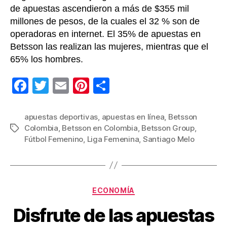
a
de apuestas ascendieron a más de $355 mil
s
millones de pesos, de la cuales el 32 % son de
e
operadoras en internet. El 35% de apuestas en
n
Betsson las realizan las mujeres, mientras que el
e
65% los hombres.
l
f
F
T
E
Pi
C
ú
t
a
wi
m
nt
o
b
c
tt
ail
er
m
o
apuestas deportivas
,
apuestas en línea
,
Betsson
l
Colombia
,
Betsson en Colombia
,
Betsson Group
,
Etiquetas
e
er
e
p
f
Fútbol Femenino
,
Liga Femenina
,
Santiago Melo
b
st
ar
e
m
o
tir
e
o
n
Categorías
ECONOMÍA
i
k
n
Disfrute de las apuestas
o
c