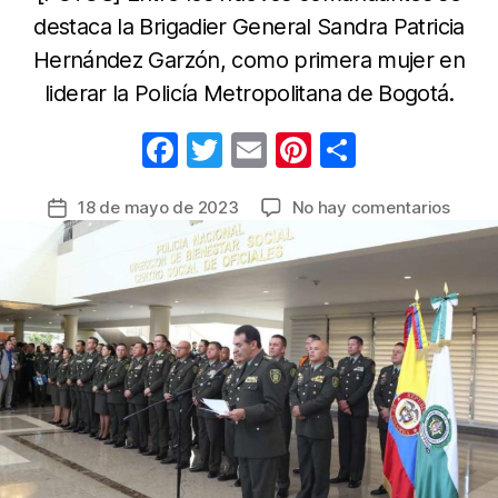
destaca la Brigadier General Sandra Patricia
Hernández Garzón, como primera mujer en
liderar la Policía Metropolitana de Bogotá.
F
T
E
Pi
C
a
w
m
nt
o
en
18 de mayo de 2023
No hay comentarios
Fecha
c
itt
ail
er
m
Esta
de
e
er
e
p
es
la
la
b
st
ar
entrada
nueva
o
tir
línea
o
de
mand
k
de
la
Policí
Nacion