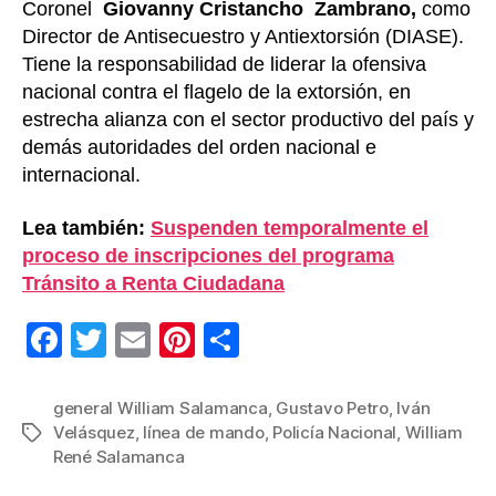
Coronel
Giovanny Cristancho Zambrano,
como
Director de Antisecuestro y Antiextorsión (DIASE).
Tiene la responsabilidad de liderar la ofensiva
nacional contra el flagelo de la extorsión, en
estrecha alianza con el sector productivo del país y
demás autoridades del orden nacional e
internacional.
Lea también:
Suspenden temporalmente el
proceso de inscripciones del programa
Tránsito a Renta Ciudadana
F
T
E
Pi
C
a
wi
m
nt
o
c
tt
ail
er
m
general William Salamanca
,
Gustavo Petro
,
Iván
Velásquez
,
línea de mando
,
Policía Nacional
,
William
Etiquetas
e
er
e
p
René Salamanca
b
st
ar