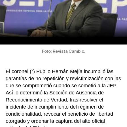
k
)
Publio
Herná
Mejía
y
podrí
volve
a
Foto: Revista Cambio.
pagar
su
cond
El coronel (r) Publio Hernán Mejía incumplió las
en
garantías de no repetición y revictimización con las
un
centr
que se comprometió cuando se sometió a la JEP.
de
Así lo determinó la Sección de Ausencia de
reclus
Reconocimiento de Verdad, tras resolver el
incidente de incumplimiento del régimen de
condicionalidad, revocar el beneficio de libertad
otorgado y ordenar la captura del alto oficial