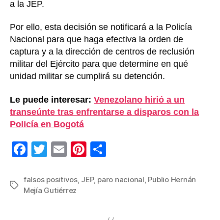
a la JEP.
Por ello, esta decisión se notificará a la Policía
Nacional para que haga efectiva la orden de
captura y a la dirección de centros de reclusión
militar del Ejército para que determine en qué
unidad militar se cumplirá su detención.
Le puede interesar:
Venezolano hirió a un
transeúnte tras enfrentarse a disparos con la
Policía en Bogotá
F
T
E
Pi
C
a
wi
m
nt
o
c
tt
ail
er
m
falsos positivos
,
JEP
,
paro nacional
,
Publio Hernán
Etiquetas
Mejía Gutiérrez
e
er
e
p
b
st
ar