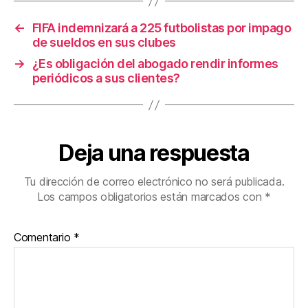
o
tir
←
FIFA indemnizará a 225 futbolistas por impago
o
de sueldos en sus clubes
k
→
¿Es obligación del abogado rendir informes
periódicos a sus clientes?
Deja una respuesta
Tu dirección de correo electrónico no será publicada.
Los campos obligatorios están marcados con
*
Comentario
*