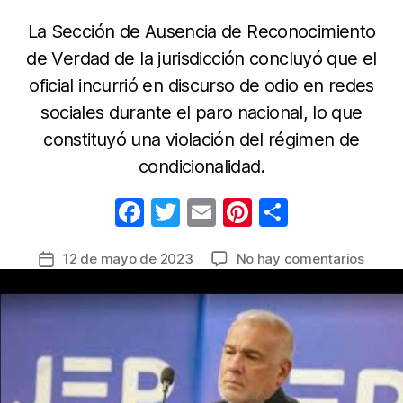
La Sección de Ausencia de Reconocimiento
de Verdad de la jurisdicción concluyó que el
oficial incurrió en discurso de odio en redes
sociales durante el paro nacional, lo que
constituyó una violación del régimen de
condicionalidad.
F
T
E
Pi
C
a
w
m
nt
o
en
12 de mayo de 2023
No hay comentarios
Fecha
c
itt
ail
er
m
JEP
de
e
er
e
p
revoc
la
libert
b
st
ar
entrada
provis
o
tir
del
o
coron
(r