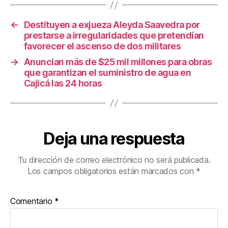
o
tir
o
←
Destituyen a exjueza Aleyda Saavedra por
k
prestarse a irregularidades que pretendían
favorecer el ascenso de dos militares
→
Anuncian más de $25 mil millones para obras
que garantizan el suministro de agua en
Cajicá las 24 horas
Deja una respuesta
Tu dirección de correo electrónico no será publicada.
Los campos obligatorios están marcados con
*
Comentario
*