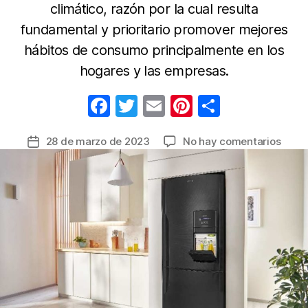
climático, razón por la cual resulta
fundamental y prioritario promover mejores
hábitos de consumo principalmente en los
hogares y las empresas.
F
T
E
Pi
C
a
w
m
nt
o
en
28 de marzo de 2023
No hay comentarios
Fecha
c
itt
ail
er
m
Cuid
de
e
er
e
p
con
la
los
b
st
ar
entrada
hábit
o
tir
que
o
gene
más
k
cons
energ
en
sus