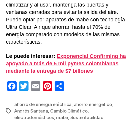
climatizar y al usar, mantenga las puertas y
ventanas cerradas para evitar la salida del aire.
Puede optar por aparatos de mabe con tecnología
Ultra Clean Air que ahorran hasta el 70% de
energía comparado con modelos de las mismas
características.
Le puede interesar:
Exponencial Confirming ha
apoyado a más de 5 mil pymes colombianas
mediante la entrega de $7 billones
F
T
E
Pi
C
a
wi
m
nt
o
c
tt
ail
er
m
ahorro de energía eléctrica
,
ahorro energético
,
Andrés Santana
,
Cambio Climático
,
Etiquetas
e
er
e
p
electrodomésticos
,
mabe
,
Sustentabilidad
b
st
ar