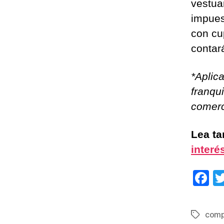
vestua
impues
con cu
contar
*Aplic
franqu
comerc
Lea t
interé
F
a
c
comp
Etiqueta