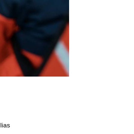
etas
dito
lias