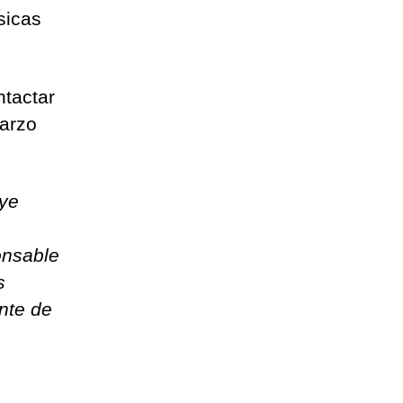
sicas
ntactar
marzo
uye
onsable
s
nte de
,