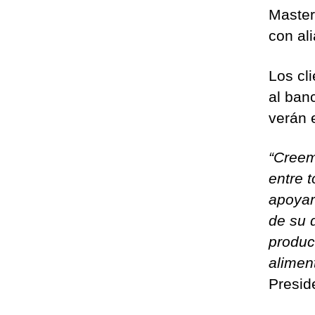
Masterc
con al
Los cli
al ban
verán 
“Creem
entre 
apoyar
de su 
produc
alimen
Presid