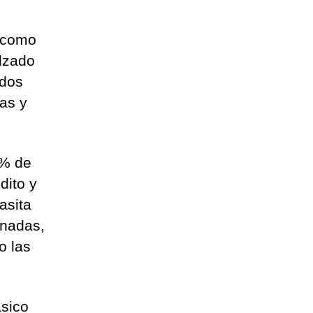
 como
alzado
ados
ias y
0% de
dito y
asita
onadas,
o las
ásico