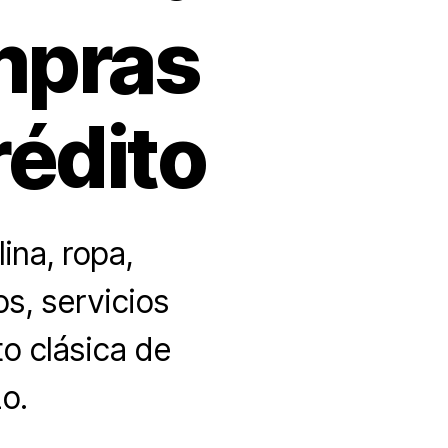
mpras
rédito
ina, ropa,
os, servicios
to clásica de
o.