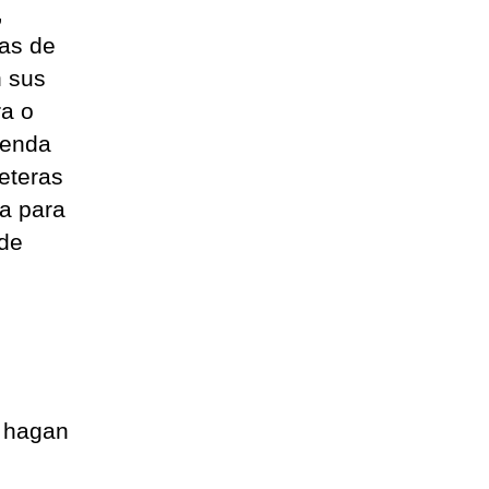
,
ras de
n sus
ra o
ienda
feteras
ca para
 de
e hagan