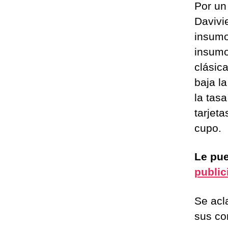
Por un
Davivi
insumo
insumo
clásic
baja la
la tas
tarjeta
cupo.
Le pue
public
Se acl
sus co