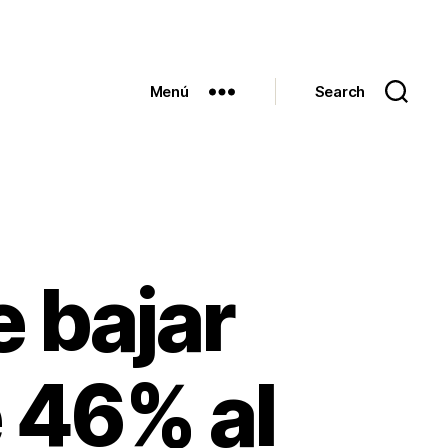
Menú
Search
 bajar
e 46% al