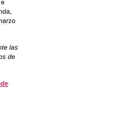
 e
nda,
 marzo
te las
ros de
 de