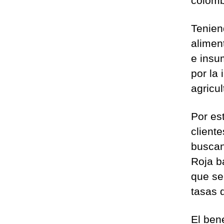
colomb
Tenien
alimen
e insu
por la
agricu
Por est
client
buscan 
Roja b
que se
tasas 
El bene