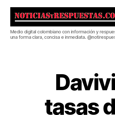
Noticias
Medio digital colombiano con información y respue
y
una forma clara, concisa e inmediata. @notirespue
Respuestas
Daviv
tasas d