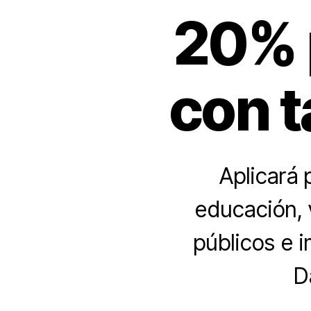
20% 
con t
Aplicará 
educación, v
públicos e i
D