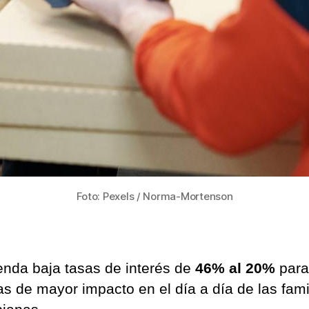
tarj
de
cré
Foto: Pexels / Norma-Mortenson
enda baja tasas de interés de
46% al 20%
para
s de mayor impacto en el día a día de las fami