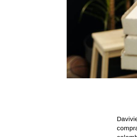
Davivi
compra