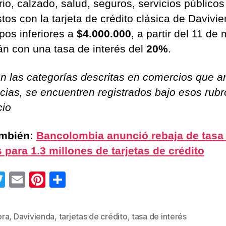
rio, calzado, salud, seguros, servicios públicos
tos con la tarjeta de crédito clásica de Davivie
pos inferiores a
$4.000.000
, a partir del 11 de
án con una tasa de interés del
20%
.
an las categorías descritas en comercios que an
icias, se encuentren registrados bajo esos rub
io
ambién:
Bancolombia anunció rebaja de tasa
s para 1.3 millones de tarjetas de crédito
T
E
Pi
C
wi
m
nt
o
tt
ail
er
m
ra
,
Davivienda
,
tarjetas de crédito
,
tasa de interés
s