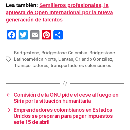
Lea también:
Semilleros profesionales, la
apuesta de Open International por la nueva
generación de talentos
F
T
E
Pi
C
a
wi
m
nt
o
c
tt
ail
er
m
Bridgestone
,
Bridgestone Colombia
,
Bridgestone
Latinoamérica Norte
,
Llantas
,
Orlando González
,
Etiquetas
e
er
e
p
Transportadores
,
transportadores colombianos
b
st
ar
o
tir
o
←
Comisión de la ONU pide el cese al fuego en
k
Siria por la situación humanitaria
→
Emprendedores colombianos en Estados
Unidos se preparan para pagar impuestos
este 15 de abril