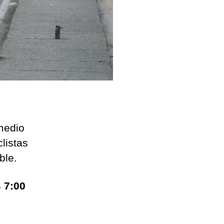
 medio
clistas
ble.
s 7:00