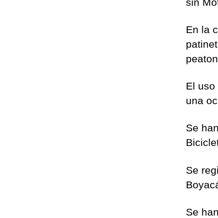
sin Mo
En la 
patine
peaton
El uso
una oc
Se han
Bicicl
Se regi
Boyacá
Se han