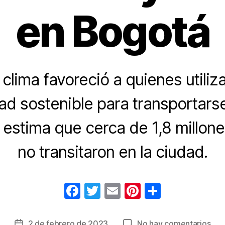
en Bogotá
clima favoreció a quienes utili
ad sostenible para transportars
 estima que cerca de 1,8 millon
no transitaron en la ciudad.
F
T
E
Pi
C
a
wi
m
nt
o
c
tt
ail
er
m
en
2 de febrero de 2023
No hay comentarios
Fecha