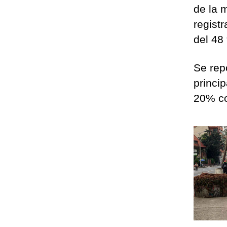
de la 
regist
del 48
Se rep
princi
20% co