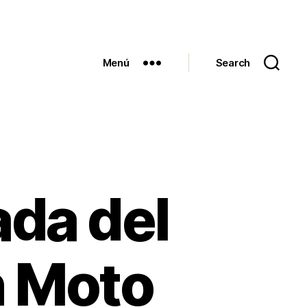
Menú
Search
ada del
n Moto