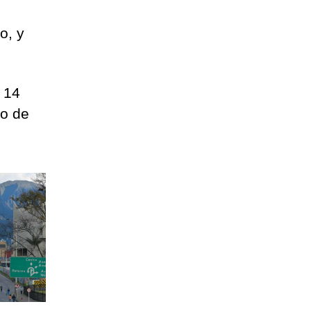
o, y
 14
to de