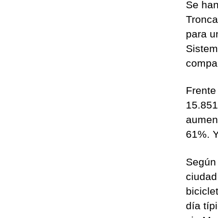
Se han
Tronca
para u
Sistem
compar
Frente
15.851
aument
61%. Y
Según 
ciudad
bicicl
día tí