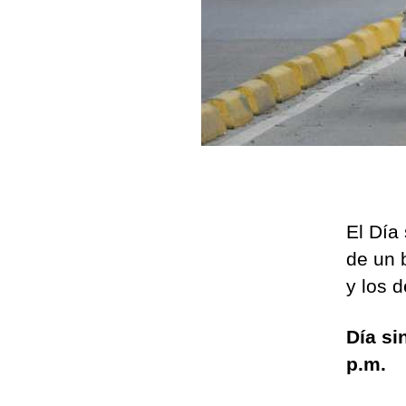
El Día
de un b
y los 
Día si
p.m.