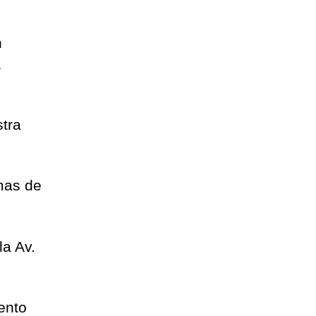
n
1
stra
mas de
la Av.
ento