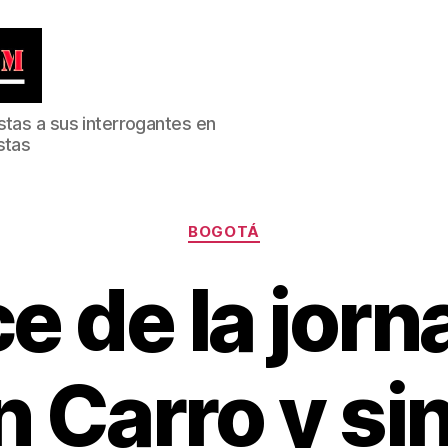
stas a sus interrogantes en
stas
Categorías
BOGOTÁ
e de la jorn
in Carro y si