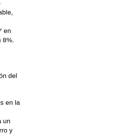
e
able,
Y en
n 8%.
ón del
s en la
a un
rro y