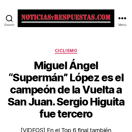
Search
Menú
Noticias
y
Respuestas
Categorías
CICLISMO
Miguel Ángel
“Supermán” López es el
campeón de la Vuelta a
San Juan. Sergio Higuita
fue tercero
[VIDEOS] En el Top 6 final también