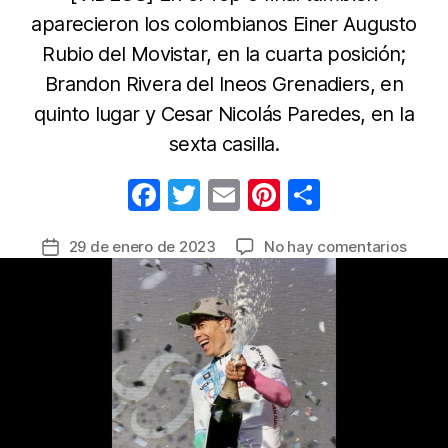
aparecieron los colombianos Einer Augusto
Rubio del Movistar, en la cuarta posición;
Brandon Rivera del Ineos Grenadiers, en
quinto lugar y Cesar Nicolás Paredes, en la
sexta casilla.
F
T
E
Pi
C
a
w
m
nt
o
en
29 de enero de 2023
No hay comentarios
Fecha
c
itt
ail
er
m
Migue
de
e
er
e
p
Ángel
la
“Supe
b
st
ar
entrada
López
o
tir
es
o
el
camp
k
de
la