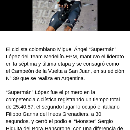
Vuelt
a
San
Juan.
Sergi
Higui
fue
El ciclista colombiano Miguel Ángel “Supermán”
terce
López del Team Medellín-EPM, mantuvo el liderato
en la séptima y última etapa y se consagró como
el Campeón de la Vuelta a San Juan, en su edición
N° 39 que se realiza en Argentina.
“Supermán” López fue el primero en la
competencia ciclística registrando un tiempo total
de 25:40:57; el segundo lugar lo ocupó el italiano
Filippo Ganna del Ineos Grenadiers, a 30
segundos, y cerró el podio el “Monster” Sergio
Higuita del Bora-Hansgrohe, con una diferencia de