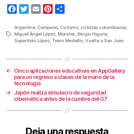
F
T
E
Pi
C
a
wi
m
nt
o
c
tt
ail
er
m
Argentina
,
Campeón
,
Ciclismo
,
ciclistas colombianos
,
Miguel Ángel López
,
Monster
,
Sergio Higuita
,
Etiquetas
e
er
e
p
Supermán López
,
Team Medellín
,
Vuelta a San Juan
b
st
ar
o
tir
o
←
Cinco aplicaciones educativas en AppGallery
k
para un regreso a clases de la mano de la
tecnología
→
Japón realiza simulacro de seguridad
cibernética antes de la cumbre del G7
Deja una respuesta