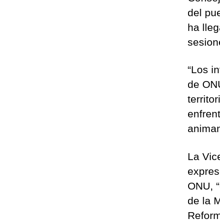
del pu
ha lleg
sesion
“Los i
de ONU
territo
enfren
animan
La Vic
expres
ONU, “
de la M
Reform