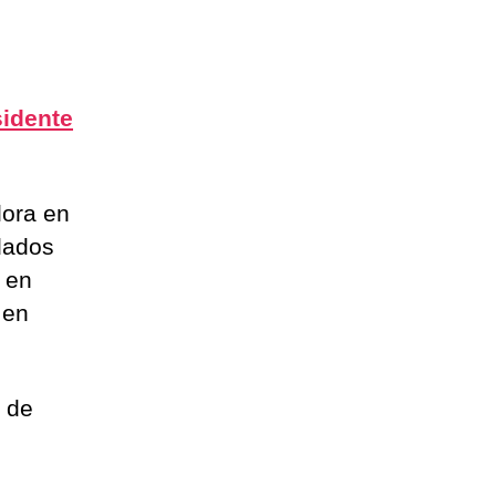
sidente
lora en
 dados
 en
 en
6 de