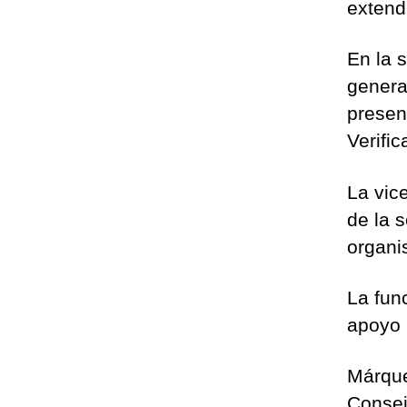
extend
En la s
genera
present
Verific
La vic
de la 
organi
La fun
apoyo 
Márque
Consej