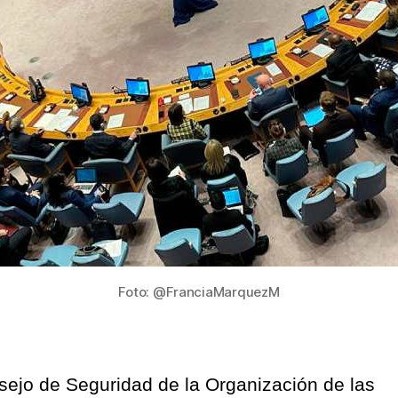
Misi
de
Veri
en
Col
Foto: @FranciaMarquezM
sejo de Seguridad de la Organización de las