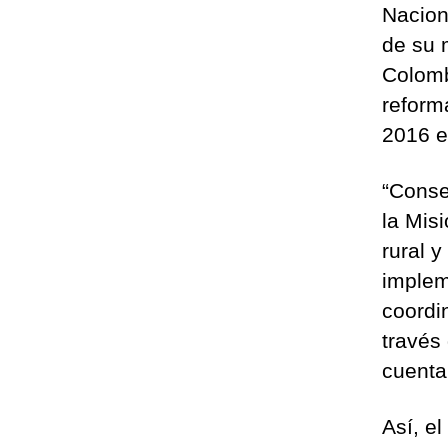
Nacion
de su 
Colomb
reform
2016 en
“Conse
la Mis
rural 
implem
coordi
través 
cuenta 
Así, e