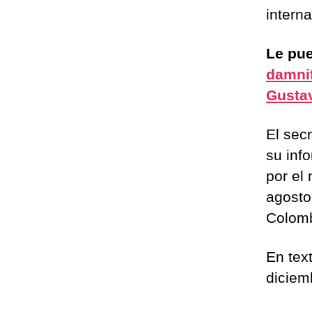
intern
Le pue
damnif
Gustav
El sec
su inf
por el
agosto
Colomb
En tex
diciem