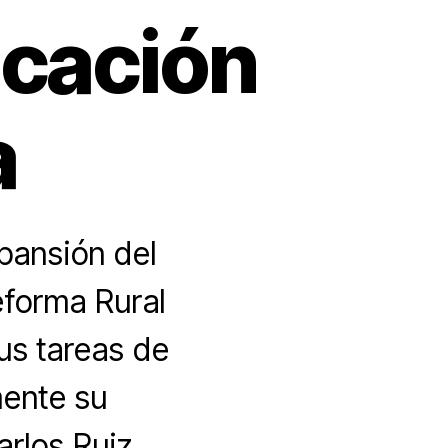
icación
a
xpansión del
eforma Rural
sus tareas de
mente su
arlos Ruiz