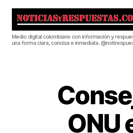
Noticias
Medio digital colombiano con información y respue
y
una forma clara, concisa e inmediata. @notirespue
Respuestas
Consej
ONU 