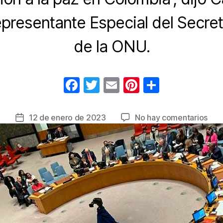
presentante Especial del Secret
de la ONU.
F
T
E
Pi
C
a
wi
m
nt
o
c
tt
ail
er
m
en
12 de enero de 2023
No hay comentarios
Fecha
e
er
e
p
Con
de
de
la
b
st
ar
Seg
entrada
o
tir
de
o
ON
ext
k
man
de