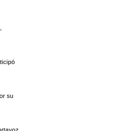
,
ticipó
or su
ortavoz