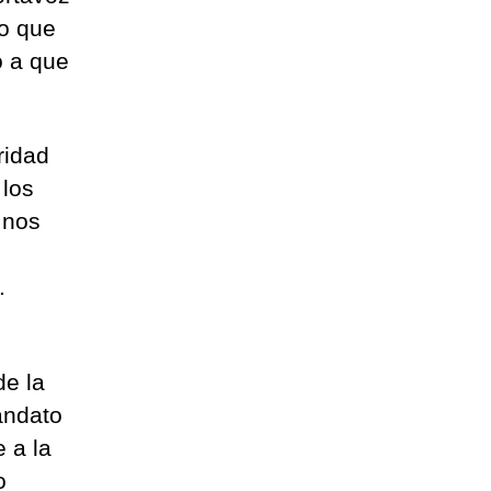
no que
ó a que
ridad
 los
 nos
.
de la
andato
e a la
o