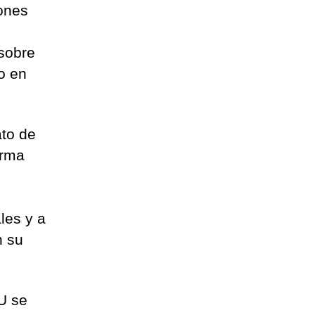
ones
sobre
o en
to de
orma
les y a
n su
NU se