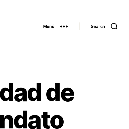
Menú
Search
idad de
ndato