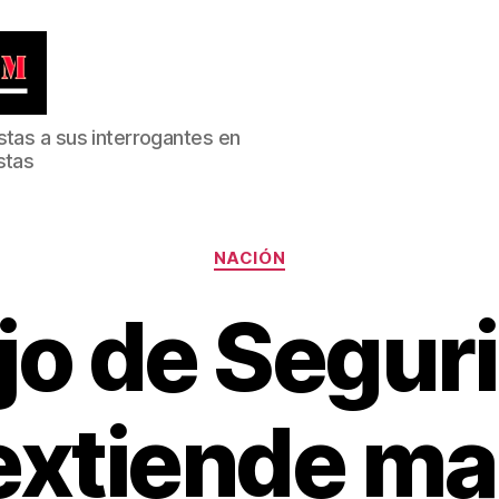
stas a sus interrogantes en
stas
Categorías
NACIÓN
o de Segur
extiende ma