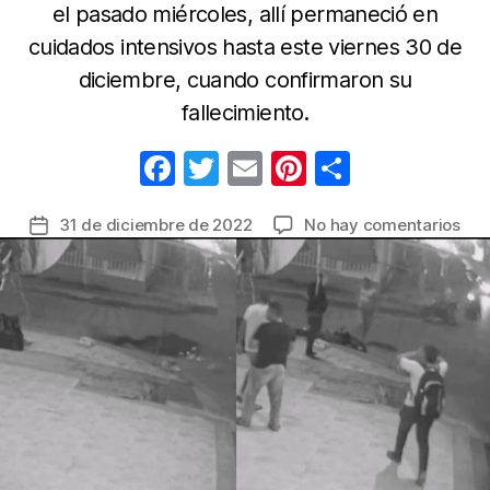
el pasado miércoles, allí permaneció en
cuidados intensivos hasta este viernes 30 de
diciembre, cuando confirmaron su
fallecimiento.
F
T
E
Pi
C
a
w
m
nt
o
en
31 de diciembre de 2022
No hay comentarios
Fecha
c
itt
ail
er
m
Mur
de
e
er
e
p
mot
la
tras
b
st
ar
entrada
acc
o
tir
con
o
una
patr
k
de
la
Poli
en