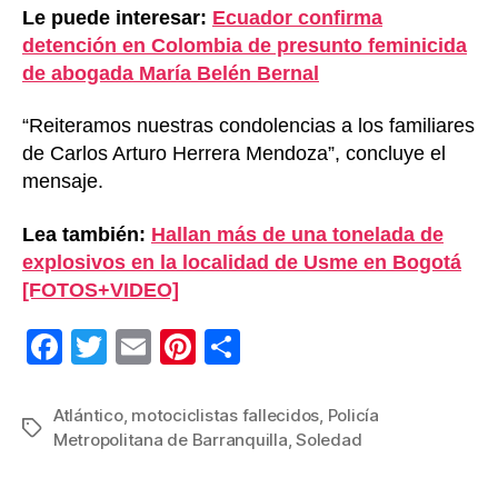
Le puede interesar:
Ecuador confirma
detención en Colombia de presunto feminicida
de abogada María Belén Bernal
“Reiteramos nuestras condolencias a los familiares
de Carlos Arturo Herrera Mendoza”, concluye el
mensaje.
Lea también:
Hallan más de una tonelada de
explosivos en la localidad de Usme en Bogotá
[FOTOS+VIDEO]
F
T
E
Pi
C
a
wi
m
nt
o
c
tt
ail
er
m
Atlántico
,
motociclistas fallecidos
,
Policía
Etiquetas
Metropolitana de Barranquilla
,
Soledad
e
er
e
p
b
st
ar