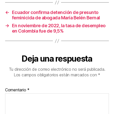
o
tir
←
Ecuador confirma detención de presunto
o
feminicida de abogada María Belén Bernal
k
→
En noviembre de 2022, la tasa de desempleo
en Colombia fue de 9,5%
Deja una respuesta
Tu dirección de correo electrónico no será publicada.
Los campos obligatorios están marcados con
*
Comentario
*