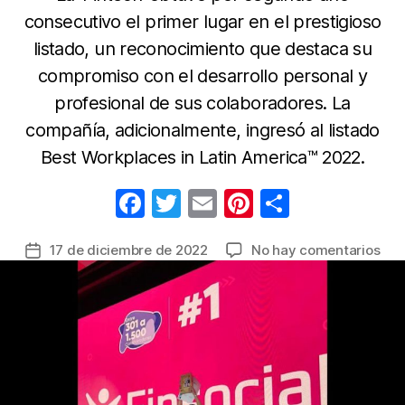
consecutivo el primer lugar en el prestigioso
listado, un reconocimiento que destaca su
compromiso con el desarrollo personal y
profesional de sus colaboradores. La
compañía, adicionalmente, ingresó al listado
Best Workplaces in Latin America™️ 2022.
F
T
E
Pi
C
a
w
m
nt
o
en
17 de diciembre de 2022
No hay comentarios
Fecha
c
itt
ail
er
m
Fins
de
e
er
e
p
es
la
el
b
st
ar
entrada
mej
o
tir
lug
o
par
trab