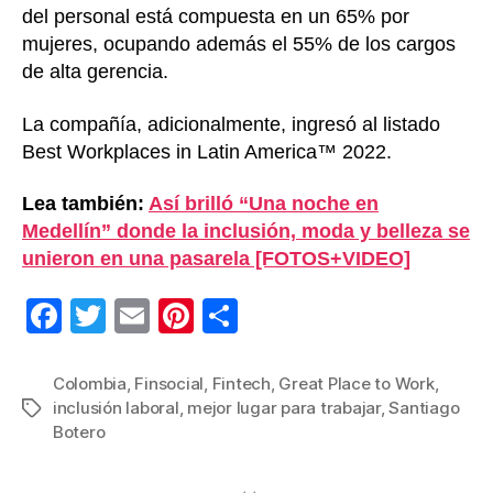
del personal está compuesta en un 65% por
mujeres, ocupando además el 55% de los cargos
de alta gerencia.
La compañía, adicionalmente, ingresó al listado
Best Workplaces in Latin America™️ 2022.
Lea también:
Así brilló “Una noche en
Medellín” donde la inclusión, moda y belleza se
unieron en una pasarela [FOTOS+VIDEO]
F
T
E
Pi
C
a
wi
m
nt
o
c
tt
ail
er
m
Colombia
,
Finsocial
,
Fintech
,
Great Place to Work
,
inclusión laboral
,
mejor lugar para trabajar
,
Santiago
Etiquetas
e
er
e
p
Botero
b
st
ar
o
tir