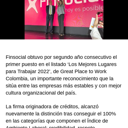
k
en
el
país
seg
ran
de
Gre
Pla
to
Finsocial obtuvo por segundo año consecutivo el
Wor
Col
primer puesto en el listado ‘Los Mejores Lugares
para Trabajar 2022’, de Great Place to Work
Colombia, un importante reconocimiento que la
sitúa entre las empresas más estables y con mejor
cultura organizacional del país.
La firma originadora de créditos, alcanzó
nuevamente la distinción tras conseguir el 100%
en las categorías que componen el Índice de
Ambiente Laboral: credibilidad, respeto,