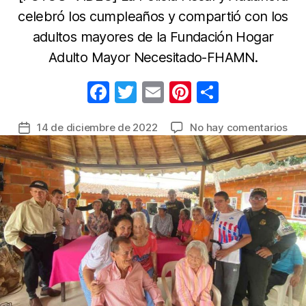
celebró los cumpleaños y compartió con los
adultos mayores de la Fundación Hogar
Adulto Mayor Necesitado-FHAMN.
F
T
E
Pi
C
a
w
m
nt
o
en
14 de diciembre de 2022
No hay comentarios
Fecha
c
itt
ail
er
m
Cel
de
e
er
e
p
y
la
ace
b
st
ar
entrada
con
o
tir
los
o
adu
may
k
en
Flo
San