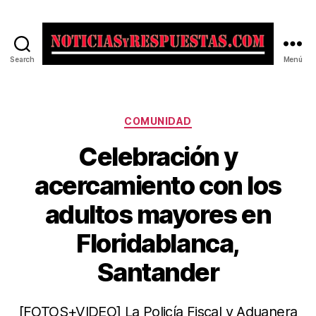
Search
Menú
Noticias
y
Respuestas
Categorías
COMUNIDAD
Celebración y
acercamiento con los
adultos mayores en
Floridablanca,
Santander
[FOTOS+VIDEO] La Policía Fiscal y Aduanera