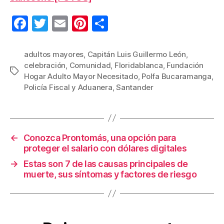
F
T
E
Pi
C
a
wi
m
nt
o
c
tt
ail
er
m
adultos mayores
,
Capitán Luis Guillermo León
,
celebración
,
Comunidad
,
Floridablanca
,
Fundación
e
er
e
p
Etiquetas
Hogar Adulto Mayor Necesitado
,
Polfa Bucaramanga
,
b
st
ar
Policía Fiscal y Aduanera
,
Santander
o
tir
o
k
←
Conozca Prontomás, una opción para
proteger el salario con dólares digitales
→
Estas son 7 de las causas principales de
muerte, sus síntomas y factores de riesgo