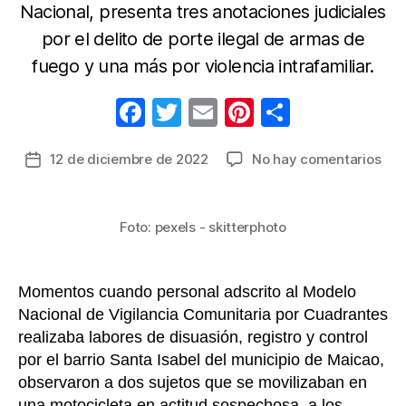
Nacional, presenta tres anotaciones judiciales
por el delito de porte ilegal de armas de
fuego y una más por violencia intrafamiliar.
F
T
E
Pi
C
a
w
m
nt
o
en
12 de diciembre de 2022
No hay comentarios
Fecha
c
itt
ail
er
m
Tra
de
e
er
e
p
per
la
y
b
st
ar
entrada
Foto: pexels - skitterphoto
bal
o
tir
fue
o
neu
Momentos cuando personal adscrito al Modelo
alia
k
Nacional de Vigilancia Comunitaria por Cuadrantes
‘El
realizaba labores de disuasión, registro y control
Coc
en
por el barrio Santa Isabel del municipio de Maicao,
Mai
observaron a dos sujetos que se movilizaban en
una motocicleta en actitud sospechosa, a los