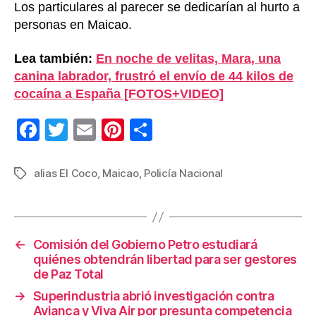
Los particulares al parecer se dedicarían al hurto a
personas en Maicao.
Lea también:
En noche de velitas, Mara, una
canina labrador, frustró el envío de 44 kilos de
cocaína a España [FOTOS+VIDEO]
F
T
E
Pi
C
a
wi
m
nt
o
c
tt
ail
er
m
alias El Coco
,
Maicao
,
Policía Nacional
Etiquetas
e
er
e
p
b
st
ar
o
tir
←
Comisión del Gobierno Petro estudiará
quiénes obtendrán libertad para ser gestores
o
de Paz Total
k
→
Superindustria abrió investigación contra
Avianca y Viva Air por presunta competencia