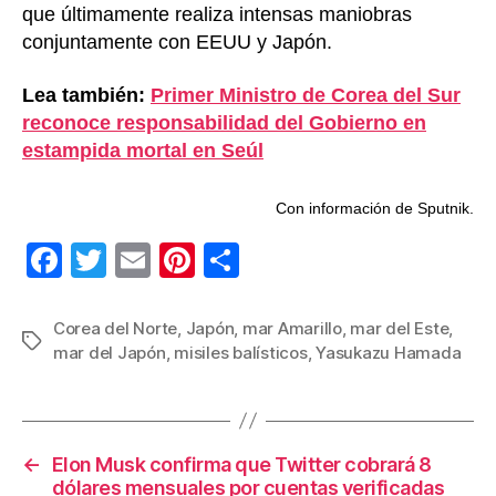
que últimamente realiza intensas maniobras
conjuntamente con EEUU y Japón.
Lea también:
Primer Ministro de Corea del Sur
reconoce responsabilidad del Gobierno en
estampida mortal en Seúl
Con información de Sputnik.
F
T
E
Pi
C
a
wi
m
nt
o
c
tt
ail
er
m
Corea del Norte
,
Japón
,
mar Amarillo
,
mar del Este
,
Etiquetas
mar del Japón
,
misiles balísticos
,
Yasukazu Hamada
e
er
e
p
b
st
ar
o
tir
←
Elon Musk confirma que Twitter cobrará 8
o
dólares mensuales por cuentas verificadas