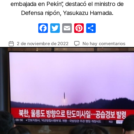
embajada en Pekín”, destacó el ministro de
Defensa nipón, Yasukazu Hamada.
F
T
E
Pi
C
a
w
m
nt
o
en
2 de noviembre de 2022
No hay comentarios
Fecha
c
itt
ail
er
m
Cor
de
e
er
e
p
del
la
Nor
b
st
ar
entrada
dis
o
tir
al
o
men
10
k
proy
al
mar
del
Jap
y