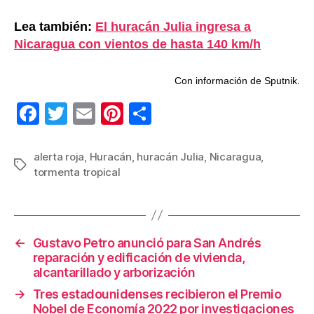
Lea también:
El huracán Julia ingresa a
Nicaragua con vientos de hasta 140 km/h
Con información de Sputnik.
F
T
E
Pi
C
a
wi
m
nt
o
c
tt
ail
er
m
alerta roja
,
Huracán
,
huracán Julia
,
Nicaragua
,
Etiquetas
tormenta tropical
e
er
e
p
b
st
ar
o
tir
←
Gustavo Petro anunció para San Andrés
o
reparación y edificación de vivienda,
k
alcantarillado y arborización
→
Tres estadounidenses recibieron el Premio
Nobel de Economía 2022 por investigaciones