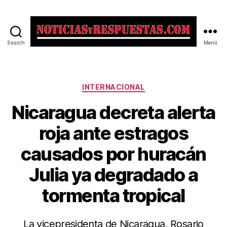
Search
Menú
Noticias
y
Respuestas
Categorías
INTERNACIONAL
Nicaragua decreta alerta
roja ante estragos
causados por huracán
Julia ya degradado a
tormenta tropical
La vicepresidenta de Nicaragua, Rosario