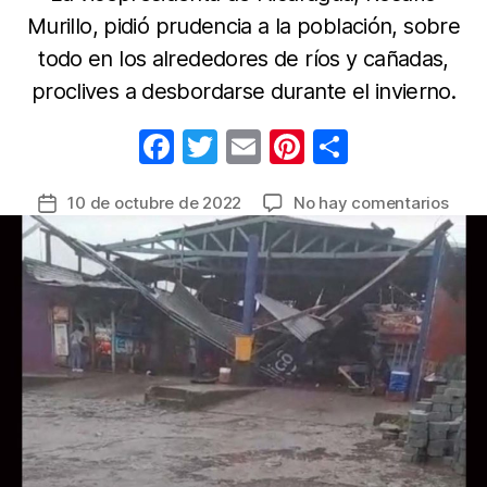
Murillo, pidió prudencia a la población, sobre
todo en los alrededores de ríos y cañadas,
proclives a desbordarse durante el invierno.
F
T
E
Pi
C
a
w
m
nt
o
en
10 de octubre de 2022
No hay comentarios
Fecha
c
itt
ail
er
m
Nica
de
e
er
e
p
decr
la
alert
b
st
ar
entrada
roja
o
tir
ante
o
estr
caus
k
por
hura
Julia
ya