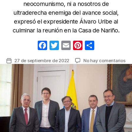
neocomunismo, ni a nosotros de
ultraderecha enemiga del avance social,
expresó el expresidente Álvaro Uribe al
culminar la reunión en la Casa de Nariño.
F
T
E
Pi
C
a
w
m
nt
o
en
27 de septiembre de 2022
No hay comentarios
Fecha
c
itt
ail
er
m
Así
de
e
er
e
p
fue
la
el
b
st
ar
entrada
se
o
tir
en
o
de
Gu
k
Pet
co
Álv
Uri