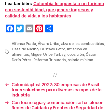
Lea también:
Colombia le apuesta a un turismo
con sostenibilidad, que genere ingresos y
calidad de vida a los habitantes
F
T
E
Pi
C
a
wi
m
nt
o
c
tt
ail
er
m
Alfonso Prada
,
Álvaro Uribe
,
alza de los combustibles
,
Casa de Nariño
,
Gustavo Petro
,
inflación en
e
er
e
p
Etiquetas
alimentos
,
Miguel Uribe Turbay
,
oposición
,
Óscar
b
st
ar
Darío Pérez
,
Reforma Tributaria
,
salario mínimo
o
tir
o
k
←
Colombiaplast 2022: 30 empresas de Brasil
traen soluciones para diversos campos de la
industria
→
Con tecnología y comunicación se fortalecen
Redes de Cuidado y Frentes de Seguridad de