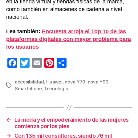
en la tienda virtual y tiendas físicas de la marca,
como también en almacenes de cadena a nivel
nacional.
Lea también:
Encuesta arroja el Top 10 de las
plataformas digitales con mayor problema para
los usuarios
F
T
E
Pi
C
a
wi
m
nt
o
c
tt
ail
er
m
accesibilidad
,
Huawei
,
nova Y70
,
nova Y90
,
Etiquetas
Smartphone
,
Tecnología
e
er
e
p
b
st
ar
o
tir
←
La moda y el empoderamiento de las mujeres
o
comienza por los pies
k
→
Con 135 mil consultores, siendo 76 mil