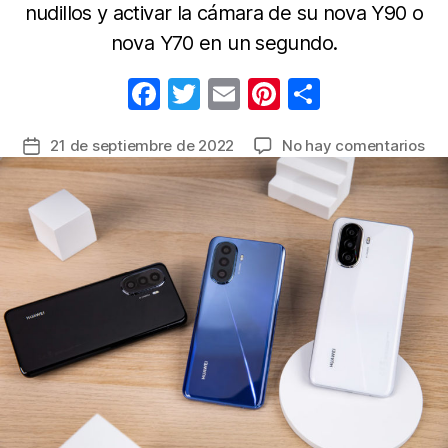
nudillos y activar la cámara de su nova Y90 o
nova Y70 en un segundo.
F
T
E
Pi
C
a
w
m
nt
o
en
21 de septiembre de 2022
No hay comentarios
Fecha
c
itt
ail
er
m
Ap
de
e
er
e
p
al
la
má
b
st
ar
entrada
su
o
tir
sm
o
Hua
po
k
con
co
sol
un
mo