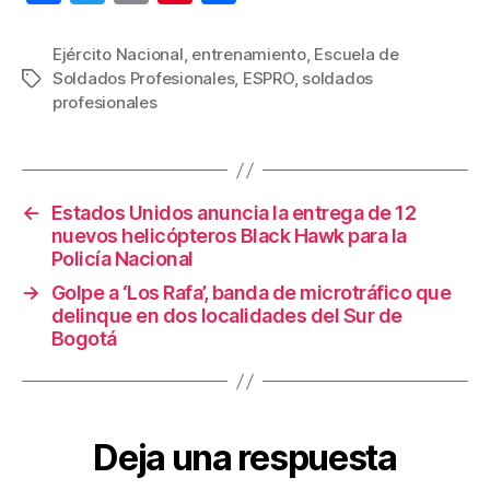
a
wi
m
nt
o
c
tt
ail
er
m
Ejército Nacional
,
entrenamiento
,
Escuela de
Soldados Profesionales
,
ESPRO
,
soldados
Etiquetas
e
er
e
p
profesionales
b
st
ar
o
tir
o
←
Estados Unidos anuncia la entrega de 12
k
nuevos helicópteros Black Hawk para la
Policía Nacional
→
Golpe a ‘Los Rafa’, banda de microtráfico que
delinque en dos localidades del Sur de
Bogotá
Deja una respuesta