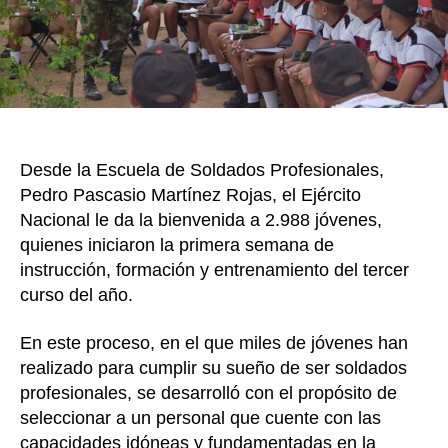
ac
y
de
en
en
la
ES
Desde la Escuela de Soldados Profesionales,
Pedro Pascasio Martínez Rojas, el Ejército
Nacional le da la bienvenida a 2.988 jóvenes,
quienes iniciaron la primera semana de
instrucción, formación y entrenamiento del tercer
curso del año.
En este proceso, en el que miles de jóvenes han
realizado para cumplir su sueño de ser soldados
profesionales, se desarrolló con el propósito de
seleccionar a un personal que cuente con las
capacidades idóneas y fundamentadas en la