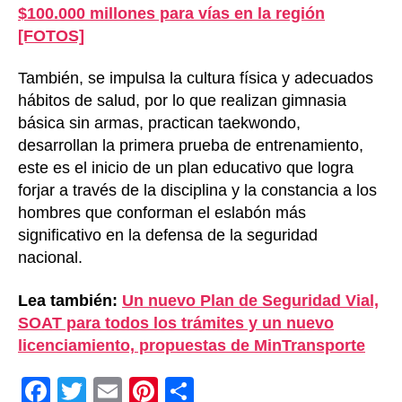
$100.000 millones para vías en la región
[FOTOS]
También, se impulsa la cultura física y adecuados
hábitos de salud, por lo que realizan gimnasia
básica sin armas, practican taekwondo,
desarrollan la primera prueba de entrenamiento,
este es el inicio de un plan educativo que logra
forjar a través de la disciplina y la constancia a los
hombres que conforman el eslabón más
significativo en la defensa de la seguridad
nacional.
Lea también:
Un nuevo Plan de Seguridad Vial,
SOAT para todos los trámites y un nuevo
licenciamiento, propuestas de MinTransporte
F
T
E
Pi
C