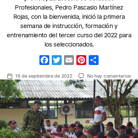
Profesionales, Pedro Pascasio Martínez
Rojas, con la bienvenida, inició la primera
semana de instrucción, formación y
entrenamiento del tercer curso del 2022 para
los seleccionados.
F
T
E
Pi
C
a
w
m
nt
o
en
16 de septiembre de 2022
No hay comentarios
Fecha
c
itt
ail
er
m
Tra
de
e
er
e
p
un
la
me
b
st
ar
entrada
de
o
tir
pru
o
2.9
jóv
k
ini
cic