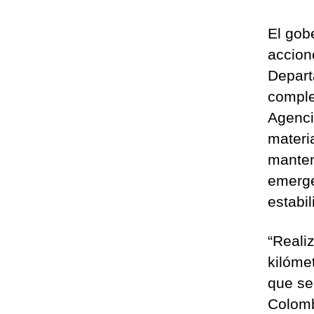
El gob
accion
Depart
comple
Agenci
materi
manten
emerge
estabil
“Reali
kilóme
que se
Colomb