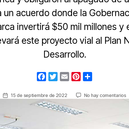
 a un acuerdo donde la Gobernac
ca invertirá $50 mil millones y 
levará este proyecto vial al Plan 
Desarrollo.
F
T
E
Pi
C
a
wi
m
nt
o
c
tt
ail
er
m
e
15 de septiembre de 2022
No hay comentarios
Fecha
e
er
e
p
S
de
l
la
b
st
ar
e
entrada
o
tir
b