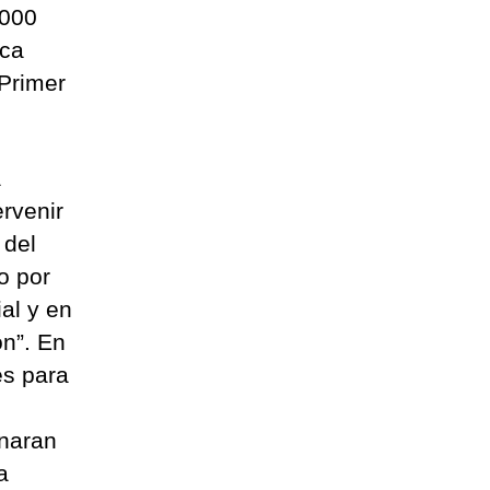
.000
aca
 Primer
a
rvenir
 del
o por
al y en
ón”. En
es para
onaran
a