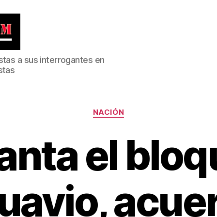
stas a sus interrogantes en
stas
Categorías
NACIÓN
anta el blo
Guavio, acue