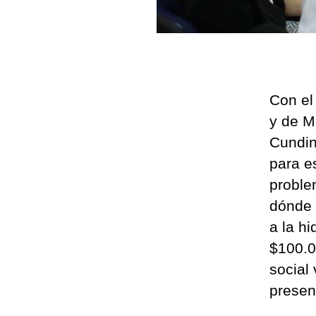
Con el 
y de M
Cundin
para e
proble
dónde 
a la hi
$100.0
social
presen