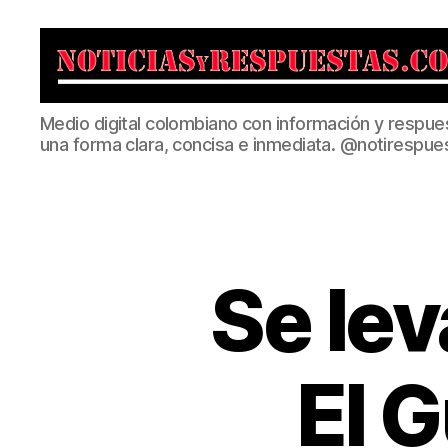
Noticias
Medio digital colombiano con información y respue
y
una forma clara, concisa e inmediata. @notirespue
Respuestas
Se lev
El 