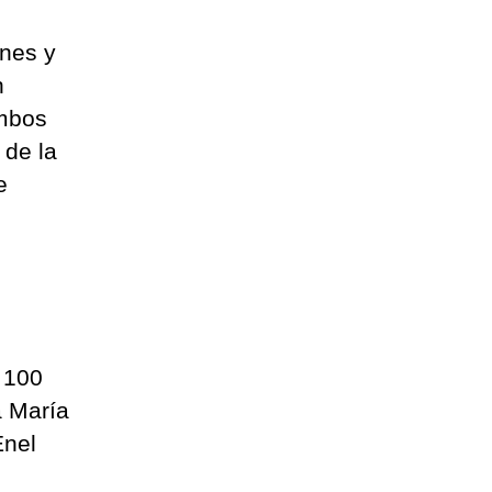
ones y
n
ombos
 de la
e
 100
a María
Enel