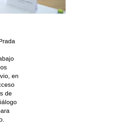
 Prada
abajo
los
vio, en
cceso
ás de
iálogo
para
o.