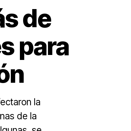
ás de
s para
ión
ectaron la
nas de la
algunas, se