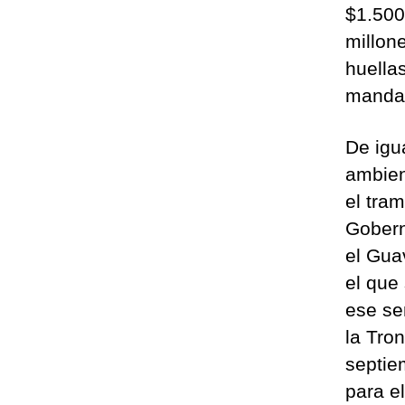
$1.500
millon
huellas
mandat
De igu
ambien
el tra
Gobern
el Gua
el que 
ese se
la Tro
septie
para el