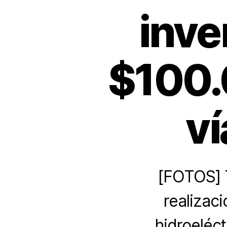
inve
$100.
ví
[FOTOS] T
realizac
hidroeléct