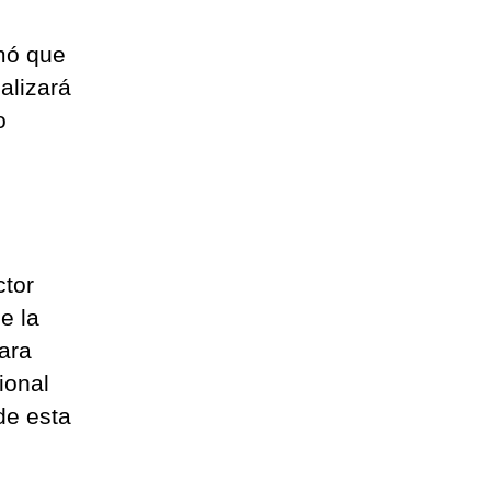
rmó que
alizará
o
ctor
e la
para
ional
de esta