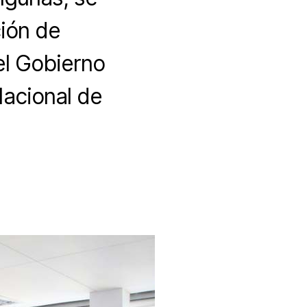
ión de
el Gobierno
Nacional de
n
e
evanta
l
loqueo