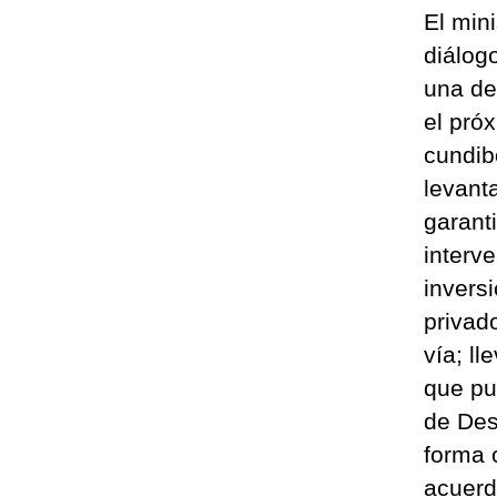
El mini
diálog
una de
el pró
cundib
levant
garanti
interv
invers
privad
vía; ll
que pu
de Des
forma 
acuerd