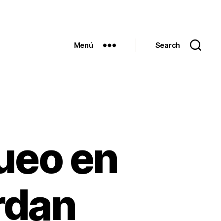
Menú
Search
queo en
rdan