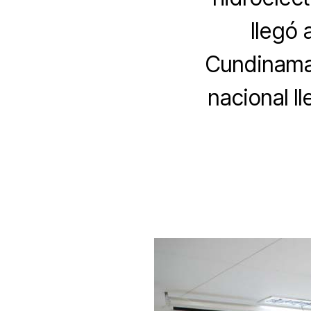
llegó
Cundinamar
nacional l