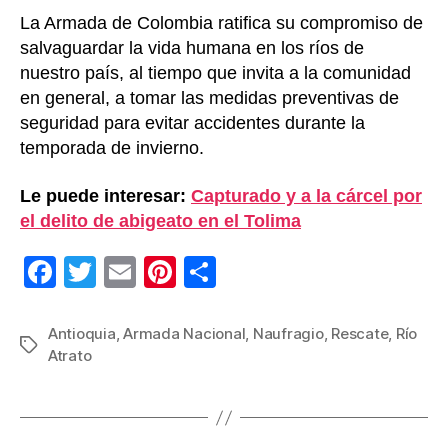
La Armada de Colombia ratifica su compromiso de
salvaguardar la vida humana en los ríos de
nuestro país, al tiempo que invita a la comunidad
en general, a tomar las medidas preventivas de
seguridad para evitar accidentes durante la
temporada de invierno.
Le puede interesar:
Capturado y a la cárcel por
el delito de abigeato en el Tolima
F
T
E
Pi
C
a
wi
m
nt
o
c
tt
ail
er
m
Antioquia
,
Armada Nacional
,
Naufragio
,
Rescate
,
Río
Etiquetas
Atrato
e
er
e
p
b
st
ar
o
tir