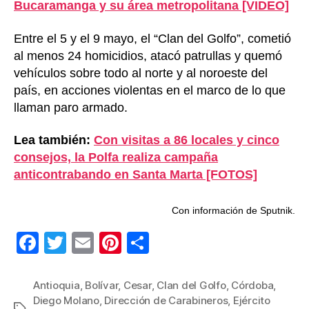
Bucaramanga y su área metropolitana [VIDEO]
Entre el 5 y el 9 mayo, el “Clan del Golfo”, cometió
al menos 24 homicidios, atacó patrullas y quemó
vehículos sobre todo al norte y al noroeste del
país, en acciones violentas en el marco de lo que
llaman paro armado.
Lea también:
Con visitas a 86 locales y cinco
consejos, la Polfa realiza campaña
anticontrabando en Santa Marta [FOTOS]
Con información de Sputnik.
F
T
E
Pi
C
a
wi
m
nt
o
c
tt
ail
er
m
Antioquia
,
Bolívar
,
Cesar
,
Clan del Golfo
,
Córdoba
,
Diego Molano
,
Dirección de Carabineros
,
Ejército
Etiquetas