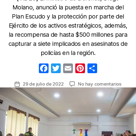
Molano, anunció la puesta en marcha del
Plan Escudo y la protección por parte del
Ejército de los activos estratégicos, además,
la recompensa de hasta $500 millones para
capturar a siete implicados en asesinatos de
policías en la región.
F
T
E
Pi
C
a
w
m
nt
o
en
29 de julio de 2022
No hay comentarios
Fecha
c
itt
ail
er
m
Refuer
de
e
er
e
p
de
la
800
b
st
ar
entrada
hombr
o
tir
ante
o
paro
armad