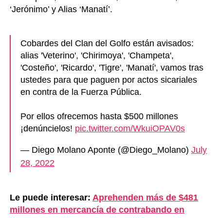
‘Jerónimo’ y Alias ‘Manatí’.
Cobardes del Clan del Golfo están avisados:
alias 'Veterino', 'Chirimoya', 'Champeta',
'Costeño', 'Ricardo', 'Tigre', 'Manatí', vamos tras
ustedes para que paguen por actos sicariales
en contra de la Fuerza Pública.
Por ellos ofrecemos hasta $500 millones
¡denúncielos!
pic.twitter.com/WkuiOPAV0s
— Diego Molano Aponte (@Diego_Molano)
July
28, 2022
Le puede interesar:
Aprehenden más de $481
millones en mercancía de contrabando en