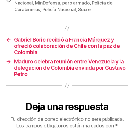
e
er
e
p
Nacional
,
MinDefensa
,
paro armado
,
Policía de
b
st
ar
Carabineros
,
Policía Nacional
,
Sucre
o
tir
o
k
←
Gabriel Boric recibió a Francia Márquez y
ofreció colaboración de Chile con la paz de
Colombia
→
Maduro celebra reunión entre Venezuela y la
delegación de Colombia enviada por Gustavo
Petro
Deja una respuesta
Tu dirección de correo electrónico no será publicada.
Los campos obligatorios están marcados con
*