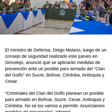
k
del
“Clan
del
Golfo”
en
cinco
depar
del
país
El ministro de Defensa, Diego Molano, luego de un
consejo de seguridad realizado este jueves en
Sincelejo, anunció que se aplicarán medidas de
prevención ante un posible paro armado del “Clan
del Golfo” en Sucre, Bolívar, Córdoba, Antioquia y
Cesar.
“Criminales del Clan del Golfo planean un posible
paro armado en Bolívar, Sucre, Cesar, Antioquia y
Córdoba. No se los vamos a permitir. Anunciamos
medidas de prevención”, informó.