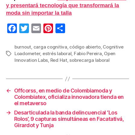
y presentará tecnología que transformará la
moda sin importar la talla
F
T
E
Pi
C
a
wi
m
nt
o
c
tt
ail
er
m
burnout
,
carga cognitiva
,
código abierto
,
Cognitive
Loadometer
,
estrés laboral
,
Fabio Pereira
,
Open
Etiquetas
e
er
e
p
Innovation Labs
,
Red Hat
,
sobrecarga laboral
b
st
ar
o
tir
o
←
Offcorss, en medio de Colombiamoda y
k
Colombiatex, oficializa innovadora tienda en
el metaverso
→
Desarticulada la banda delincuencial ‘Los
Rolos’, 9 capturas simultáneas en Facatativá,
Girardot y Tunja