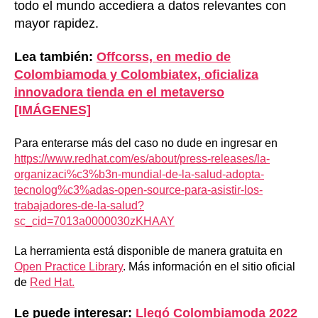
todo el mundo accediera a datos relevantes con
mayor rapidez.
Lea también:
Offcorss, en medio de
Colombiamoda y Colombiatex, oficializa
innovadora tienda en el metaverso
[IMÁGENES]
Para enterarse más del caso no dude en ingresar en
https://www.redhat.com/es/about/press-releases/la-
organizaci%c3%b3n-mundial-de-la-salud-adopta-
tecnolog%c3%adas-open-source-para-asistir-los-
trabajadores-de-la-salud?
sc_cid=7013a0000030zKHAAY
La herramienta está disponible de manera gratuita en
Open Practice Library
. Más información en el sitio oficial
de
Red Hat.
Le puede interesar:
Llegó Colombiamoda 2022