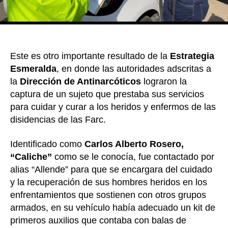
busca
colega
para
atende
herido
Este es otro importante resultado de la
Estrategia
en
Venez
Esmeralda
, en donde las autoridades adscritas a
la
Dirección de Antinarcóticos
lograron la
captura de un sujeto que prestaba sus servicios
para cuidar y curar a los heridos y enfermos de las
disidencias de las Farc.
Identificado como
Carlos Alberto Rosero,
“Caliche”
como se le conocía, fue contactado por
alias “Allende” para que se encargara del cuidado
y la recuperación de sus hombres heridos en los
enfrentamientos que sostienen con otros grupos
armados, en su vehículo había adecuado un kit de
primeros auxilios que contaba con balas de