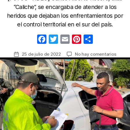
“Caliche”, se encargaba de atender a los
heridos que dejaban los enfrentamientos por
el control territorial en el sur del país.
F
T
E
Pi
C
a
w
m
nt
o
en
25 de julio de 2022
No hay comentarios
Fecha
c
itt
ail
er
m
En
de
e
er
e
p
Cali
la
cayó
b
st
ar
entrada
el
o
tir
médic
o
de
las
k
diside
de
las
Farc,