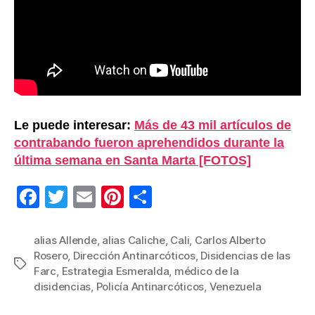
Le puede interesar:
Más de 43 mil artículos de
contrabando fueron aprehendidos durante la
última semana en Santa Marta [FOTOS]
F
T
E
Pi
C
a
wi
m
nt
o
c
tt
ail
er
m
alias Allende
,
alias Caliche
,
Cali
,
Carlos Alberto
Rosero
,
Dirección Antinarcóticos
,
Disidencias de las
e
er
e
p
Etiquetas
Farc
,
Estrategia Esmeralda
,
médico de la
b
st
ar
disidencias
,
Policía Antinarcóticos
,
Venezuela
o
tir