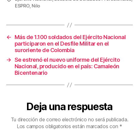
e
er
e
p
ESPRO
,
Nilo
b
st
ar
o
tir
o
←
Más de 1.100 soldados del Ejército Nacional
k
participaron en el Desfile Militar en el
suroriente de Colombia
→
Se estrenó el nuevo uniforme del Ejército
Nacional, producido en el país: Camaleón
Bicentenario
Deja una respuesta
Tu dirección de correo electrónico no será publicada.
Los campos obligatorios están marcados con
*