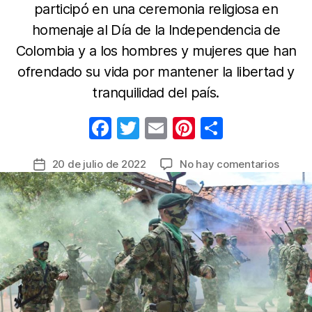
participó en una ceremonia religiosa en
homenaje al Día de la Independencia de
Colombia y a los hombres y mujeres que han
ofrendado su vida por mantener la libertad y
tranquilidad del país.
F
T
E
Pi
C
a
w
m
nt
o
en
20 de julio de 2022
No hay comentarios
Fecha
c
itt
ail
er
m
La
de
e
er
e
p
Escuel
la
de
b
st
ar
entrada
Solda
o
tir
Profes
o
celebr
el
k
20
de