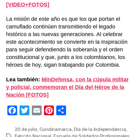
[VIDEO+FOTOS]
La misión de este año es que los que portan el
camuflado continúen transmitiendo el legado
histórico a las nuevas generaciones. Al celebrar
este acontecimiento se convierte en la inspiración
para seguir defendiendo la soberanía y el orden
constitucional y que, junto a los colombianos, los
héroes de hoy, sigan trabajando por Colombia.
Lea también:
MinDefensa, con la cúpula militar
y policial, conmemoran el Día del Héroe de la
Nación [FOTOS]
F
T
E
Pi
C
a
wi
m
nt
o
c
tt
ail
er
m
20 de julio
,
Cundinamarca
,
Día de la Independencia
,
Ejército Nacional
,
Escuela de Soldados Profesionales
,
Etiquetas