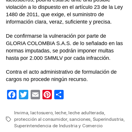
violación a lo dispuesto en el artículo 23 de la Ley
1480 de 2011, que exige, el suministro de
información clara, veraz, suficiente y precisa.
De confirmarse la vulneración por parte de
GLORIA COLOMBIA S.A.S. de lo señalado en las
normas imputadas, se podrán imponer multas
hasta por 2.000 SMMLV por cada infracción.
Contra el acto administrativo de formulación de
cargos no procede ningún recurso.
F
T
E
Pi
C
a
wi
m
nt
o
c
tt
ail
er
m
Invima
,
lactosuero
,
leche
,
leche adulterada
,
protección al consumidor
,
sanciones
,
Superindustria
,
Etiquetas
e
er
e
p
Superintendencia de Industria y Comercio