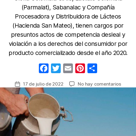
(Parmalat), Sabanalac y Compañía
Procesadora y Distribuidora de Lácteos
(Hacienda San Mateo), tienen cargos por
presuntos actos de competencia desleal y
violación a los derechos del consumidor por
producto comercializado desde el año 2020.
F
T
E
Pi
C
a
w
m
nt
o
en
17 de julio de 2022
No hay comentarios
Fecha
c
itt
ail
er
m
Superi
de
e
er
e
p
invest
la
a
b
st
ar
entrada
cuatro
o
tir
empre
o
por
la