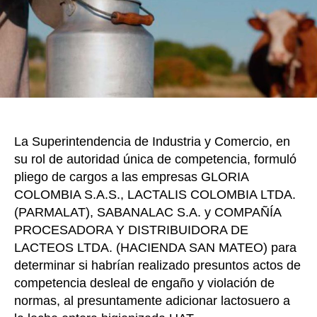
k
presun
adulte
de
leche
con
lactos
La Superintendencia de Industria y Comercio, en
su rol de autoridad única de competencia, formuló
pliego de cargos a las empresas GLORIA
COLOMBIA S.A.S., LACTALIS COLOMBIA LTDA.
(PARMALAT), SABANALAC S.A. y COMPAÑÍA
PROCESADORA Y DISTRIBUIDORA DE
LACTEOS LTDA. (HACIENDA SAN MATEO) para
determinar si habrían realizado presuntos actos de
competencia desleal de engaño y violación de
normas, al presuntamente adicionar lactosuero a