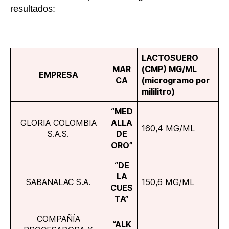
resultados:
LACTOSUERO
MAR
(CMP)
ΜG/ML
EMPRESA
CA
(microgramo por
mililitro)
“MED
GLORIA COLOMBIA
ALLA
160,4 ΜG/ML
S.A.S.
DE
ORO”
“DE
LA
SABANALAC S.A.
150,6 ΜG/ML
CUES
TA”
COMPAÑÍA
“ALK