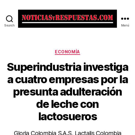
Search
Menú
Noticias
y
Respuestas
Categorías
ECONOMÍA
Superindustria investiga
a cuatro empresas por la
presunta adulteración
de leche con
lactosueros
Gloria Colombia S.A.S, Lactalis Colombia