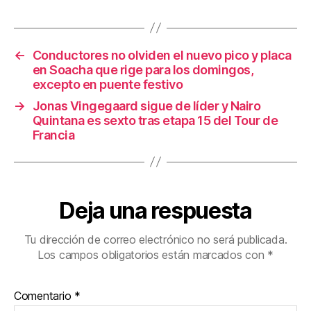
b
st
ar
o
tir
o
←
Conductores no olviden el nuevo pico y placa
k
en Soacha que rige para los domingos,
excepto en puente festivo
→
Jonas Vingegaard sigue de líder y Nairo
Quintana es sexto tras etapa 15 del Tour de
Francia
Deja una respuesta
Tu dirección de correo electrónico no será publicada.
Los campos obligatorios están marcados con
*
Comentario
*