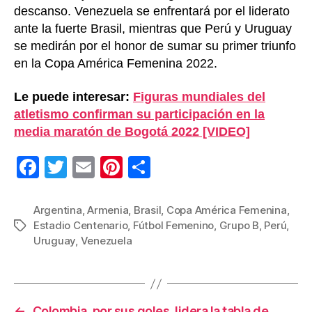
descanso. Venezuela se enfrentará por el liderato
ante la fuerte Brasil, mientras que Perú y Uruguay
se medirán por el honor de sumar su primer triunfo
en la Copa América Femenina 2022.
Le puede interesar:
Figuras mundiales del
atletismo confirman su participación en la
media maratón de Bogotá 2022 [VIDEO]
F
T
E
Pi
C
a
wi
m
nt
o
c
tt
ail
er
m
Argentina
,
Armenia
,
Brasil
,
Copa América Femenina
,
Estadio Centenario
,
Fútbol Femenino
,
Grupo B
,
Perú
,
Etiquetas
e
er
e
p
Uruguay
,
Venezuela
b
st
ar
o
tir
o
←
Colombia, por sus goles, lidera la tabla de