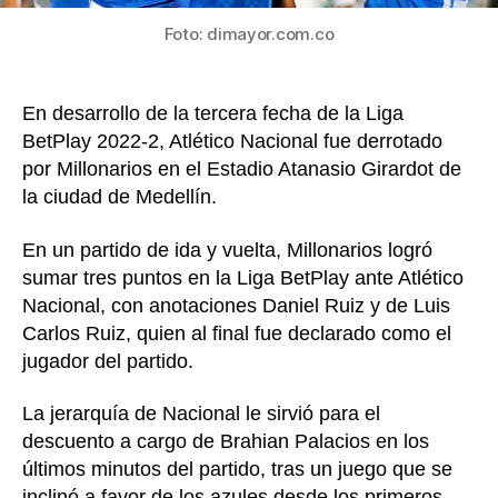
Ruiz
de
Foto: dimayor.com.co
Millona
En desarrollo de la tercera fecha de la Liga
BetPlay 2022-2, Atlético Nacional fue derrotado
por Millonarios en el Estadio Atanasio Girardot de
la ciudad de Medellín.
En un partido de ida y vuelta, Millonarios logró
sumar tres puntos en la Liga BetPlay ante Atlético
Nacional, con anotaciones Daniel Ruiz y de Luis
Carlos Ruiz, quien al final fue declarado como el
jugador del partido.
La jerarquía de Nacional le sirvió para el
descuento a cargo de Brahian Palacios en los
últimos minutos del partido, tras un juego que se
inclinó a favor de los azules desde los primeros