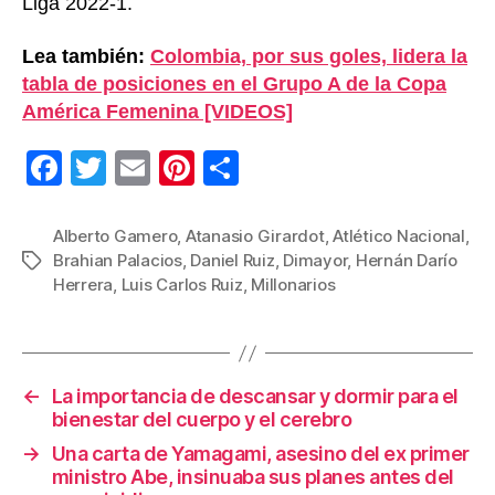
Liga 2022-1.
Lea también:
Colombia, por sus goles, lidera la
tabla de posiciones en el Grupo A de la Copa
América Femenina [VIDEOS]
F
T
E
Pi
C
a
wi
m
nt
o
c
tt
ail
er
m
Alberto Gamero
,
Atanasio Girardot
,
Atlético Nacional
,
Brahian Palacios
,
Daniel Ruiz
,
Dimayor
,
Hernán Darío
Etiquetas
e
er
e
p
Herrera
,
Luis Carlos Ruiz
,
Millonarios
b
st
ar
o
tir
o
←
La importancia de descansar y dormir para el
k
bienestar del cuerpo y el cerebro
→
Una carta de Yamagami, asesino del ex primer
ministro Abe, insinuaba sus planes antes del