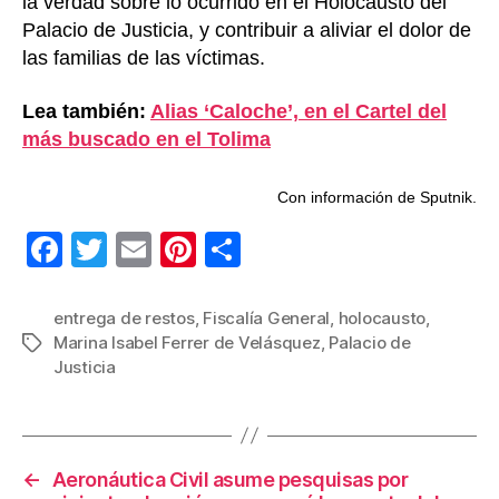
la verdad sobre lo ocurrido en el Holocausto del
Palacio de Justicia, y contribuir a aliviar el dolor de
las familias de las víctimas.
Lea también:
Alias ‘Caloche’, en el Cartel del
más buscado en el Tolima
Con información de Sputnik.
F
T
E
Pi
C
a
wi
m
nt
o
c
tt
ail
er
m
entrega de restos
,
Fiscalía General
,
holocausto
,
Marina Isabel Ferrer de Velásquez
,
Palacio de
Etiquetas
e
er
e
p
Justicia
b
st
ar
o
tir
o
←
Aeronáutica Civil asume pesquisas por
k