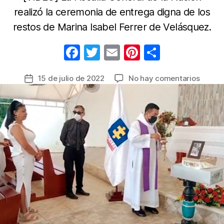
realizó la ceremonia de entrega digna de los
restos de Marina Isabel Ferrer de Velásquez.
F
T
E
Pi
C
a
w
m
nt
o
en
15 de julio de 2022
No hay comentarios
Fecha
c
itt
ail
er
m
Despu
de
e
er
e
p
de
la
37
b
st
ar
entrada
años,
o
tir
familia
o
recibe
restos
k
de
víctim
del
holoca
del
Palaci