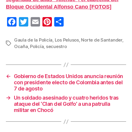
Bloque Occidental Alfonso Cano [FOTOS]
F
T
E
Pi
C
a
wi
m
nt
o
c
tt
ail
er
m
Gaula de la Policía
,
Los Pelusos
,
Norte de Santander
,
Etiquetas
Ocaña
,
Policía
,
secuestro
e
er
e
p
b
st
ar
o
tir
←
Gobierno de Estados Unidos anuncia reunión
o
con presidente electo de Colombia antes del
k
7 de agosto
→
Un soldado asesinado y cuatro heridos tras
ataque del ‘Clan del Golfo’ a una patrulla
militar en Chocó