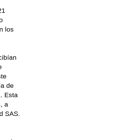
21
o
n los
cibían
e
ste
la de
. Esta
, a
rd SAS.