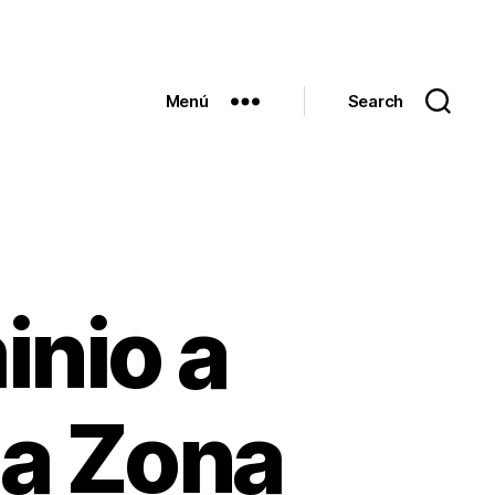
Menú
Search
inio a
la Zona