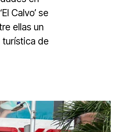
‘El Calvo’ se
re ellas un
turística de
nción
nio