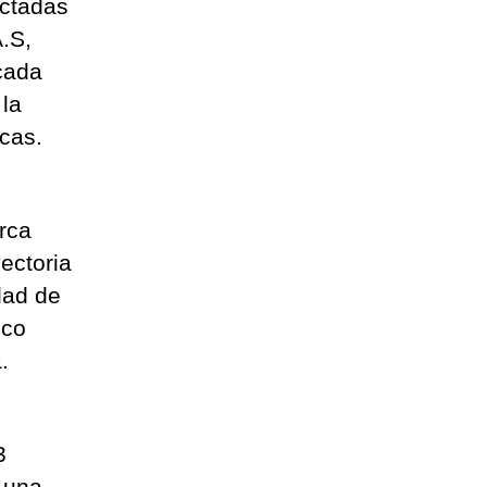
ectadas
A.S,
 cada
 la
ricas.
rca
ectoria
dad de
ico
na.
3
, una