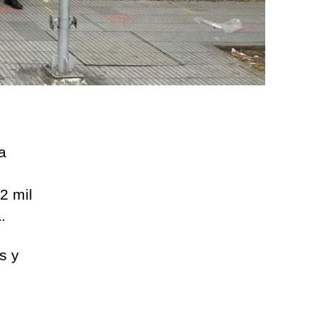
a
2 mil
a.
s y