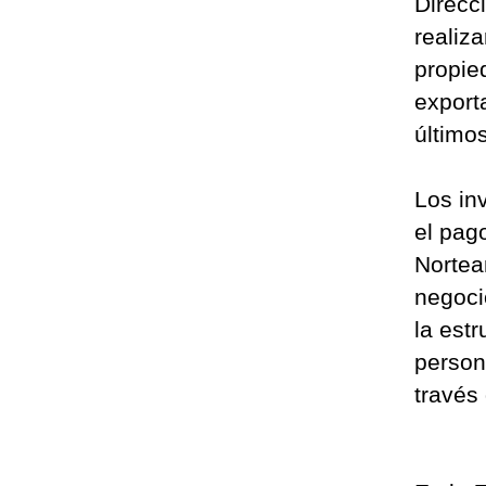
Direcc
realiz
propie
export
últim
Los in
el pag
Nortea
negocio
la est
person
través