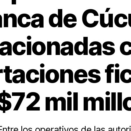
anca de Cúc
lacionadas 
taciones fic
$72 mil mil
ntre los operativos de las auto