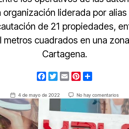
 organización liderada por alias 
ncautación de 21 propiedades, ent
il metros cuadrados en una zona 
Cartagena.
F
T
E
Pi
C
a
wi
m
nt
o
c
tt
ail
er
m
en
4 de mayo de 2022
No hay comentarios
Fecha
e
er
e
p
Exti
de
de
la
b
st
ar
domi
entrada
o
tir
a