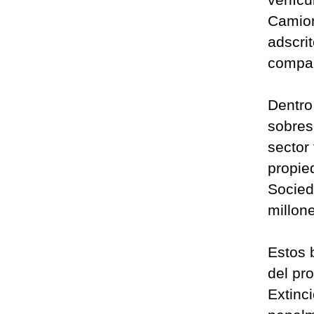
Camion
adscri
compa
Dentro
sobres
sector
propie
Socied
millon
Estos 
del pr
Extinc