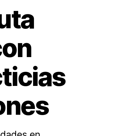
uta
con
ticias
lones
ridades en