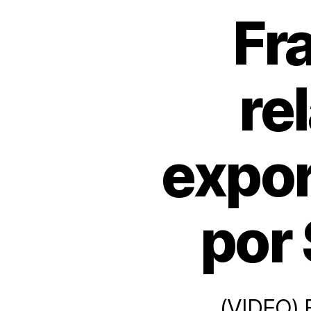
Fr
re
expor
por 
(VIDEO) E