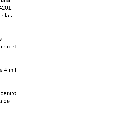
4201,
e las
s
o en el
e 4 mil
 dentro
s de