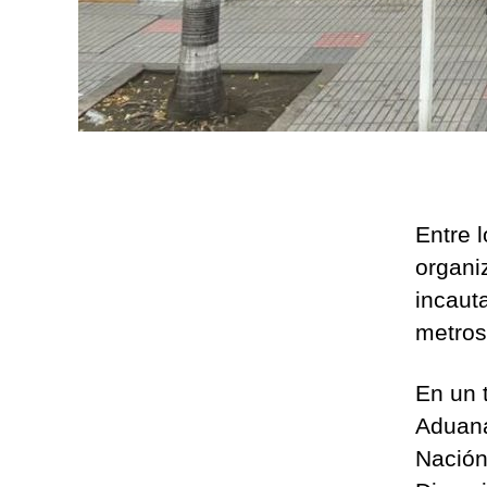
Entre 
organiz
incaut
metros
En un 
Aduana
Nación