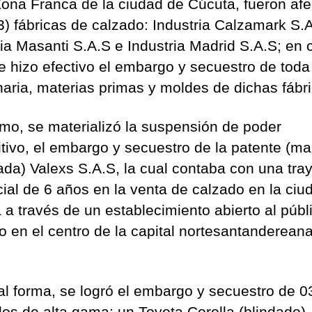
Zona Franca de la ciudad de Cúcuta, fueron af
03) fábricas de calzado: Industria Calzamark S.
ria Masanti S.A.S e Industria Madrid S.A.S; en
e hizo efectivo el embargo y secuestro de toda
aria, materias primas y moldes de dichas fáb
mo, se materializó la suspensión de poder
itivo, el embargo y secuestro de la patente (ma
rada) Valexs S.A.S, la cual contaba con una tray
ial de 6 años en la venta de calzado en la ciu
 a través de un establecimiento abierto al públ
o en el centro de la capital nortesantanderea
al forma, se logró el embargo y secuestro de 0
los de alta gama: un Toyota Corolla (blindado)