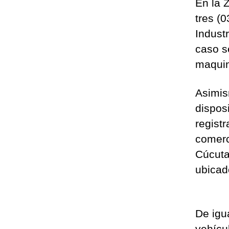
En la 
tres (
Indust
caso s
maquin
Asimis
dispos
regist
comerc
Cúcuta
ubicad
De igu
vehícu