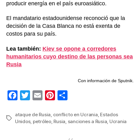
producir energía en el país euroasiático.
El mandatario estadounidense reconoció que la
decisión de la Casa Blanca no está exenta de
costos para su país.
Lea también:
Kiev se opone a corredores
humanitarios cuyo destino de las personas sea
Rusia
Con información de Sputnik.
F
T
E
Pi
C
a
wi
m
nt
o
c
tt
ail
er
m
ataque de Rusia
,
conflicto en Ucrania
,
Estados
Etiquetas
Unidos
,
petróleo
,
Rusia
,
sanciones a Rusia
,
Ucrania
e
er
e
p
b
st
ar