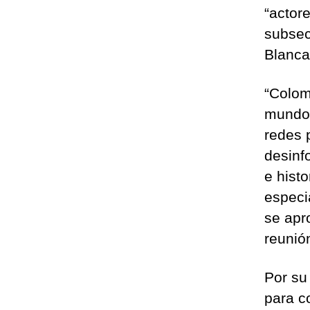
“actore
subsec
Blanca
“Colom
mundo,
redes 
desinf
e hist
especi
se apr
reunió
Por su
para c