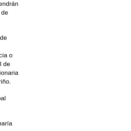
tendrán
9 de
 de
cia o
l de
ionaria
iño.
pal
naría