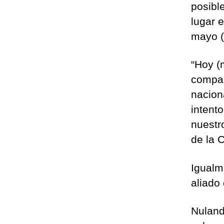
posibl
lugar e
mayo (
“Hoy (
compar
nacion
intento
nuestro
de la 
Igualm
aliado
Nuland