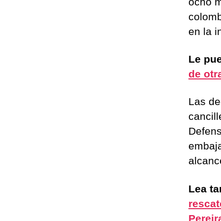
ocho m
colomb
en la i
Le pue
de otr
Las de
cancil
Defens
embaja
alcanc
Lea t
rescat
Perei