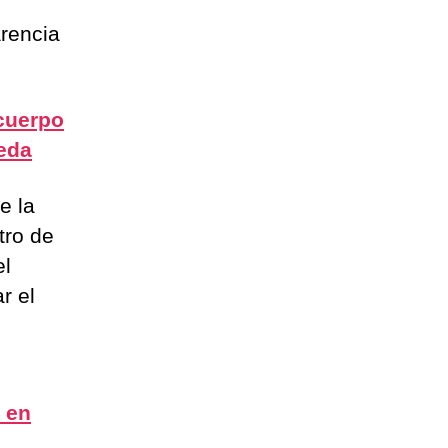
rencia
cuerpo
ueda
e la
tro de
el
r el
a en