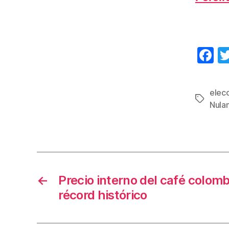
F
a
c
elec
Etiqueta
e
Nula
b
o
o
k
←
Precio interno del café colom
récord histórico