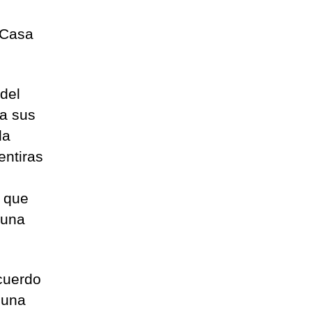
 Casa
del
a sus
la
entiras
s que
 una
cuerdo
 una