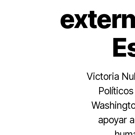
extern
E
Victoria Nu
Político
Washington
apoyar a
huma