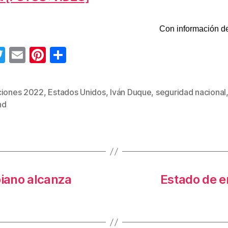
Con información de
T
E
Pi
C
wi
m
nt
o
tt
ail
er
m
ciones 2022
,
Estados Unidos
,
Iván Duque
,
seguridad nacional
s
er
e
p
nd
st
ar
tir
biano alcanza
Estado de e