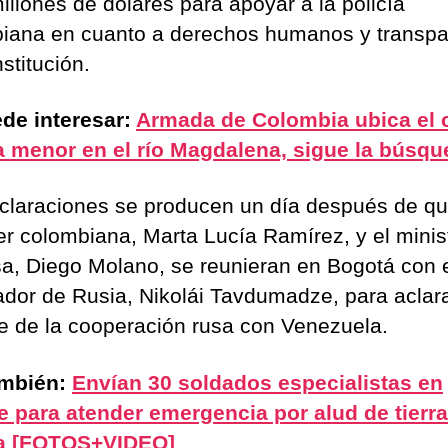
illones de dólares para apoyar a la policía
iana en cuanto a derechos humanos y transpa
nstitución.
de interesar:
Armada de Colombia ubica el 
a menor en el río Magdalena, sigue la búsq
claraciones se producen un día después de qu
ler colombiana, Marta Lucía Ramírez, y el minis
a, Diego Molano, se reunieran en Bogotá con 
dor de Rusia, Nikolái Tavdumadze, para aclara
e de la cooperación rusa con Venezuela.
ambién:
Envían 30 soldados especialistas en
e para atender emergencia por alud de tierr
ra [FOTOS+VIDEO]