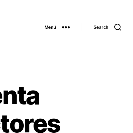
Menú
Search
enta
tores