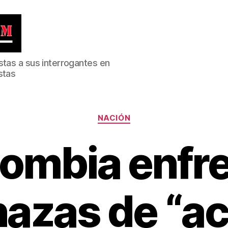
stas a sus interrogantes en
stas
Categorías
NACIÓN
ombia enfr
azas de “ac