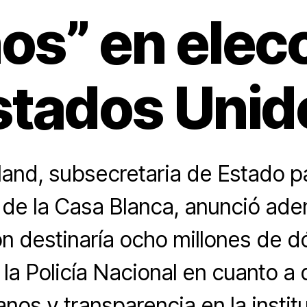
os” en elec
stados Unid
land, subsecretaria de Estado 
s de la Casa Blanca, anunció ad
 destinaría ocho millones de d
 la Policía Nacional en cuanto a
nos y transparencia en la institu