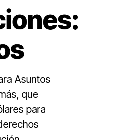
ciones:
os
para Asuntos
emás, que
ólares para
 derechos
ción.