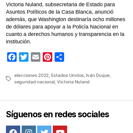
Victoria Nuland, subsecretaria de Estado para
Asuntos Políticos de la Casa Blanca, anunció
además, que Washington destinaría ocho millones
de dólares para apoyar a la Policía Nacional en
cuanto a derechos humanos y transparencia en la
institución.
F
T
E
Pi
C
a
wi
m
nt
o
c
tt
ail
er
m
elecciones 2022
,
Estados Unidos
,
Iván Duque
,
Etiquetas
seguridad nacional
,
Victoria Nuland
e
er
e
p
b
st
ar
o
tir
o
Síguenos en redes sociales
k