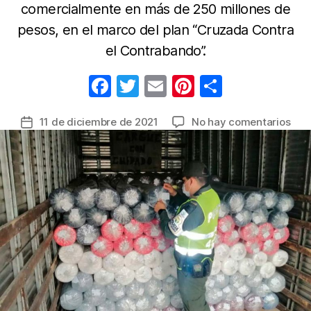
comercialmente en más de 250 millones de
pesos, en el marco del plan “Cruzada Contra
el Contrabando”.
F
T
E
Pi
C
a
w
m
nt
o
en
11 de diciembre de 2021
No hay comentarios
Fecha
c
itt
ail
er
m
Gol
de
e
er
e
p
al
la
con
b
st
ar
entrada
de
o
tir
text
o
conf
jugu
k
y
artí
de
nav
en