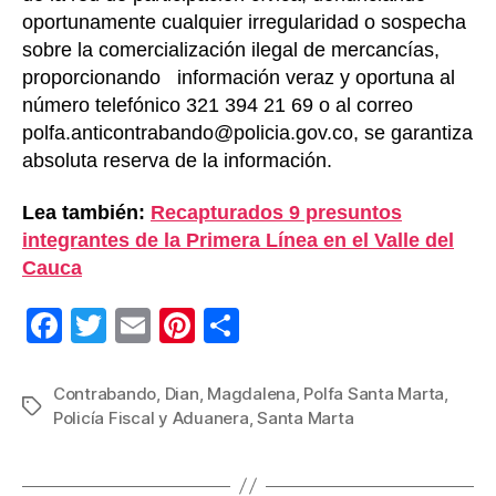
oportunamente cualquier irregularidad o sospecha
sobre la comercialización ilegal de mercancías,
proporcionando información veraz y oportuna al
número telefónico 321 394 21 69 o al correo
polfa.anticontrabando@policia.gov.co, se garantiza
absoluta reserva de la información.
Lea también:
Recapturados 9 presuntos
integrantes de la Primera Línea en el Valle del
Cauca
F
T
E
Pi
C
a
wi
m
nt
o
c
tt
ail
er
m
Contrabando
,
Dian
,
Magdalena
,
Polfa Santa Marta
,
Etiquetas
Policía Fiscal y Aduanera
,
Santa Marta
e
er
e
p
b
st
ar