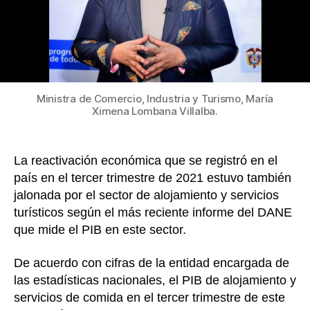
ser
de
co
en
el
ter
tri
Ministra de Comercio, Industria y Turismo, María
del
Ximena Lombana Villalba.
año
el
má
La reactivación económica que se registró en el
alt
país en el tercer trimestre de 2021 estuvo también
de
jalonada por el sector de alojamiento y servicios
20
turísticos según el más reciente informe del DANE
que mide el PIB en este sector.
De acuerdo con cifras de la entidad encargada de
las estadísticas nacionales, el PIB de alojamiento y
servicios de comida en el tercer trimestre de este