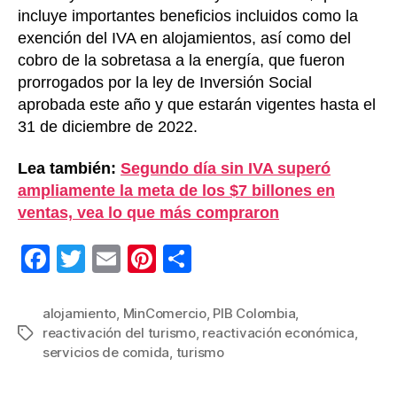
incluye importantes beneficios incluidos como la
exención del IVA en alojamientos, así como del
cobro de la sobretasa a la energía, que fueron
prorrogados por la ley de Inversión Social
aprobada este año y que estarán vigentes hasta el
31 de diciembre de 2022.
Lea también:
Segundo día sin IVA superó
ampliamente la meta de los $7 billones en
ventas, vea lo que más compraron
F
T
E
Pi
C
a
wi
m
nt
o
c
tt
ail
er
m
alojamiento
,
MinComercio
,
PIB Colombia
,
reactivación del turismo
,
reactivación económica
,
Etiquetas
e
er
e
p
servicios de comida
,
turismo
b
st
ar