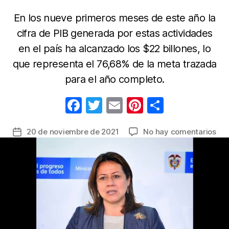
En los nueve primeros meses de este año la
cifra de PIB generada por estas actividades
en el país ha alcanzado los $22 billones, lo
que representa el 76,68% de la meta trazada
para el año completo.
F
T
E
Pi
C
a
w
m
nt
o
en
20 de noviembre de 2021
No hay comentarios
Fecha
c
itt
ail
er
m
$9,
de
e
er
e
p
bil
la
alc
b
st
ar
entrada
el
o
tir
PIB
o
de
alo
k
y