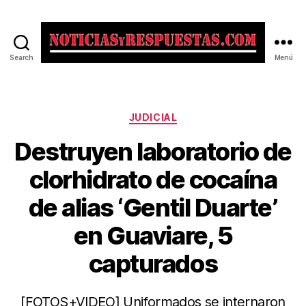
Search
Menú
Noticias
y
Respuestas
Categorías
JUDICIAL
Destruyen laboratorio de
clorhidrato de cocaína
de alias ‘Gentil Duarte’
en Guaviare, 5
capturados
[FOTOS+VIDEO] Uniformados se internaron