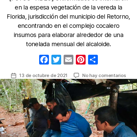
en la espesa vegetación de la vereda la
Florida, jurisdicción del municipio del Retorno,
encontrando en el complejo cocalero
insumos para elaborar alrededor de una
tonelada mensual del alcaloide.
F
T
E
Pi
C
a
w
m
nt
o
en
13 de octubre de 2021
No hay comentarios
Fecha
c
itt
ail
er
m
Dest
de
e
er
e
p
labor
la
de
b
st
ar
entrada
clorh
o
tir
de
o
coca
de
k
alias
‘Gent