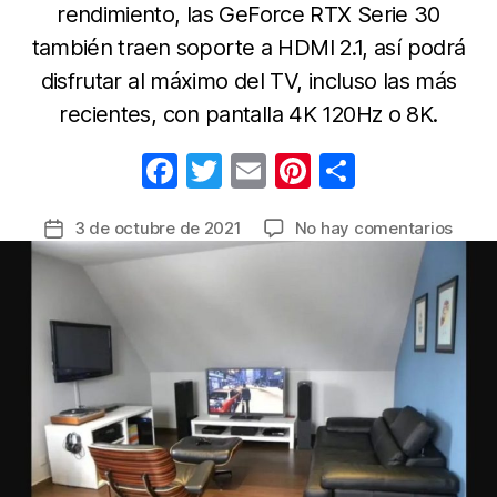
rendimiento, las GeForce RTX Serie 30
también traen soporte a HDMI 2.1, así podrá
disfrutar al máximo del TV, incluso las más
recientes, con pantalla 4K 120Hz o 8K.
F
T
E
Pi
C
a
w
m
nt
o
en
3 de octubre de 2021
No hay comentarios
Fecha
c
itt
ail
er
m
¿Qué
de
e
er
e
p
debe
la
tener
b
st
ar
entrada
en
o
tir
cuen
o
para
conve
k
la
sala
en
un