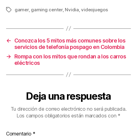
a
wi
m
nt
o
c
tt
ail
er
m
gamer
,
gaming center
,
Nvidia
,
videojuegos
Etiquetas
e
er
e
p
b
st
ar
o
tir
←
Conozca los 5 mitos más comunes sobre los
servicios de telefonía pospago en Colombia
o
→
Rompa con los mitos que rondan a los carros
k
eléctricos
Deja una respuesta
Tu dirección de correo electrónico no será publicada.
Los campos obligatorios están marcados con
*
Comentario
*