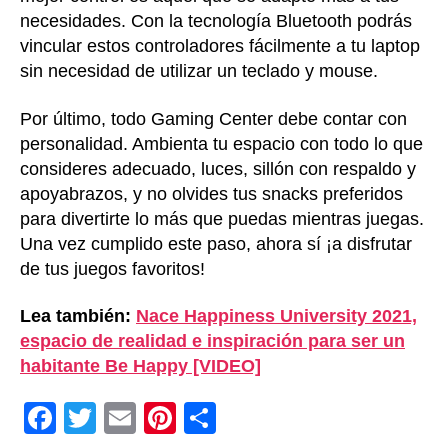
necesidades. Con la tecnología Bluetooth podrás
vincular estos controladores fácilmente a tu laptop
sin necesidad de utilizar un teclado y mouse.
Por último, todo Gaming Center debe contar con
personalidad. Ambienta tu espacio con todo lo que
consideres adecuado, luces, sillón con respaldo y
apoyabrazos, y no olvides tus snacks preferidos
para divertirte lo más que puedas mientras juegas.
Una vez cumplido este paso, ahora sí ¡a disfrutar
de tus juegos favoritos!
Lea también:
Nace Happiness University 2021,
espacio de realidad e inspiración para ser un
habitante Be Happy [VIDEO]
F
T
E
Pi
C