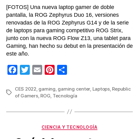
[FOTOS] Una nueva laptop gamer de doble
pantalla, la ROG Zephyrus Duo 16, versiones
renovadas de la ROG Zephyrus G14 y de la serie
de laptops para gaming competitivo ROG Strix,
junto con la nueva ROG Flow Z13, una tablet para
Gaming, han hecho su debut en la presentación de
este año.
F
T
E
Pi
C
a
wi
m
nt
o
c
tt
ail
er
m
CES 2022
,
gaming
,
gaming center
,
Laptops
,
Republic
Etiquetas
of Gamers
,
ROG
,
Tecnología
e
er
e
p
b
st
ar
o
tir
Categorías
o
CIENCIA Y TECNOLOGÍA