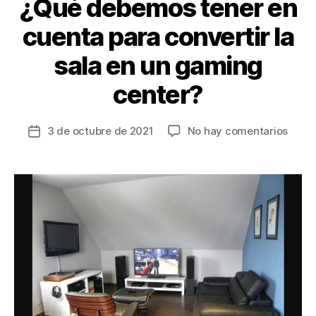
k
¿Qué debemos tener en
cuenta para convertir la
sala en un gaming
center?
en
3 de octubre de 2021
No hay comentarios
Fecha
¿Qué
de
debe
la
tener
entrada
en
cuen
para
conve
la
sala
en
un