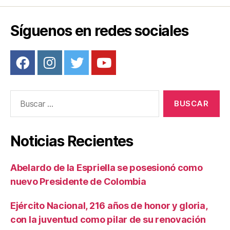
b
st
ar
o
tir
Síguenos en redes sociales
o
k
Buscar:
Noticias Recientes
Abelardo de la Espriella se posesionó como
nuevo Presidente de Colombia
Ejército Nacional, 216 años de honor y gloria,
con la juventud como pilar de su renovación