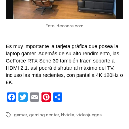
gami
cente
Foto: decoora.com
Es muy importante la tarjeta gráfica que posea la
laptop gamer. Además de su alto rendimiento, las
GeForce RTX Serie 30 también traen soporte a
HDMI 2.1, así podrá disfrutar al máximo del TV,
incluso las más recientes, con pantalla 4K 120Hz o
8K.
F
T
E
Pi
C
a
wi
m
nt
o
c
tt
ail
er
m
gamer
,
gaming center
,
Nvidia
,
videojuegos
Etiquetas
e
er
e
p