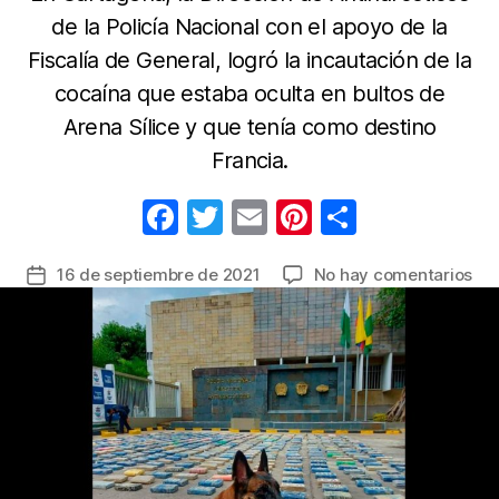
de la Policía Nacional con el apoyo de la
Fiscalía de General, logró la incautación de la
cocaína que estaba oculta en bultos de
Arena Sílice y que tenía como destino
Francia.
F
T
E
Pi
C
a
w
m
nt
o
en
16 de septiembre de 2021
No hay comentarios
Fecha
c
itt
ail
er
m
Gra
de
e
er
e
p
al
la
olf
b
st
ar
entrada
del
o
tir
can
o
‘Cu
se
k
log
evi