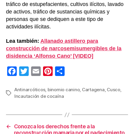
tráfico de estupefacientes, cultivos ilícitos, lavado
de activos, tráfico de sustancias químicas y
personas que se dediquen a este tipo de
actividades ilícitas.
Lea también:
Allanado astillero para
construcción de narcosemisumergibles de la
disidencia ‘Alfonso Cano’ [VIDEO]
F
T
E
Pi
C
a
wi
m
nt
o
c
tt
ail
er
m
Antinarcóticos
,
binomio canino
,
Cartagena
,
Cusco
,
Etiquetas
Incautación de cocaína
e
er
e
p
b
st
ar
o
tir
←
Conozca los derechos frente a la
o
reconstrucción mamaria por el padecimiento