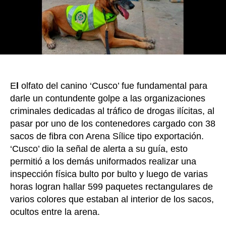
el
env
de
60
kil
de
coc
E
l
olfato del canino ‘Cusco’ fue fundamental para
hac
Eur
darle un contundente golpe a las organizaciones
criminales dedicadas al tráfico de drogas ilícitas, al
pasar por uno de los contenedores cargado con 38
sacos de fibra con Arena Sílice tipo exportación.
‘Cusco’ dio la señal de alerta a su guía, esto
permitió a los demás uniformados realizar una
inspección física bulto por bulto y luego de varias
horas logran hallar 599 paquetes rectangulares de
varios colores que estaban al interior de los sacos,
ocultos entre la arena.