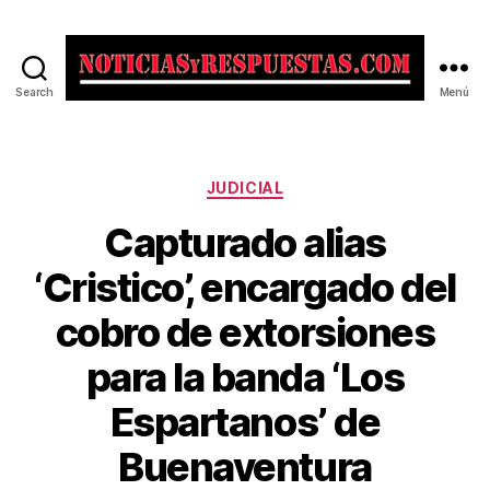
Search
Menú
Noticias
y
Respuestas
Categorías
JUDICIAL
Capturado alias
‘Cristico’, encargado del
cobro de extorsiones
para la banda ‘Los
Espartanos’ de
Buenaventura