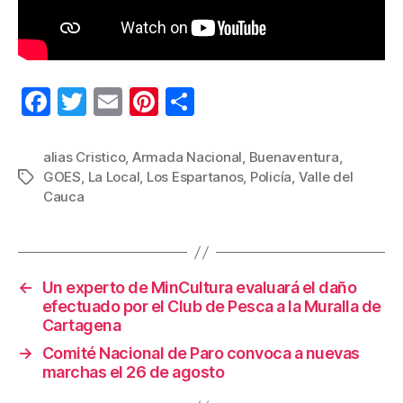
F
T
E
Pi
C
a
wi
m
nt
o
c
tt
ail
er
m
alias Cristico
,
Armada Nacional
,
Buenaventura
,
GOES
,
La Local
,
Los Espartanos
,
Policía
,
Valle del
Etiquetas
e
er
e
p
Cauca
b
st
ar
o
tir
o
←
Un experto de MinCultura evaluará el daño
k
efectuado por el Club de Pesca a la Muralla de
Cartagena
→
Comité Nacional de Paro convoca a nuevas
marchas el 26 de agosto