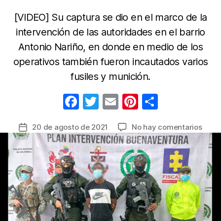
[VIDEO] Su captura se dio en el marco de la
intervención de las autoridades en el barrio
Antonio Nariño, en donde en medio de los
operativos también fueron incautados varios
fusiles y munición.
F
T
E
Pi
C
a
w
m
nt
o
en
20 de agosto de 2021
No hay comentarios
Fecha
c
itt
ail
er
m
Capt
de
e
er
e
p
alias
la
‘Crist
b
st
ar
entrada
enca
o
tir
del
o
cobr
de
k
extor