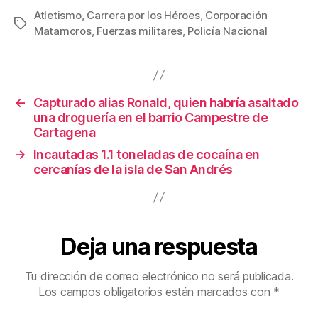
c
tt
ail
er
m
Atletismo
,
Carrera por los Héroes
,
Corporación
Etiquetas
Matamoros
,
Fuerzas militares
,
Policía Nacional
e
er
e
p
b
st
ar
o
tir
←
Capturado alias Ronald, quien habría asaltado
o
una droguería en el barrio Campestre de
k
Cartagena
→
Incautadas 1.1 toneladas de cocaína en
cercanías de la isla de San Andrés
Deja una respuesta
Tu dirección de correo electrónico no será publicada.
Los campos obligatorios están marcados con
*