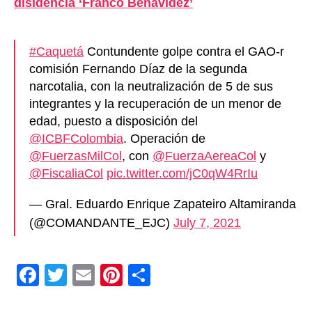
disidencia ‘Franco Benavidez’
#Caquetá
Contundente golpe contra el GAO-r
comisión Fernando Díaz de la segunda
narcotalia, con la neutralización de 5 de sus
integrantes y la recuperación de un menor de
edad, puesto a disposición del
@ICBFColombia
. Operación de
@FuerzasMilCol
, con
@FuerzaAereaCol
y
@FiscaliaCol
pic.twitter.com/jC0qW4RrIu
— Gral. Eduardo Enrique Zapateiro Altamiranda
(@COMANDANTE_EJC)
July 7, 2021
F
T
E
Pi
C
a
wi
m
nt
o