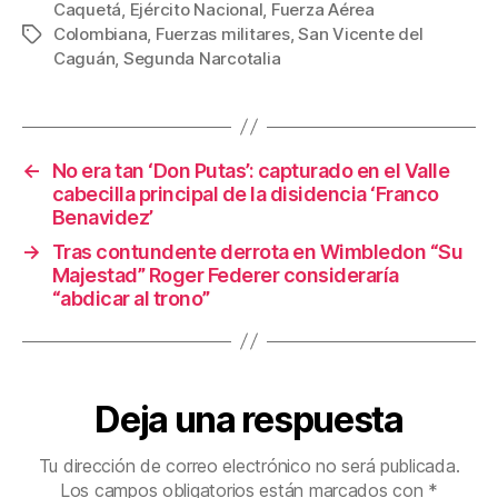
c
tt
ail
er
m
Caquetá
,
Ejército Nacional
,
Fuerza Aérea
Colombiana
,
Fuerzas militares
,
San Vicente del
Etiquetas
e
er
e
p
Caguán
,
Segunda Narcotalia
b
st
ar
o
tir
o
←
No era tan ‘Don Putas’: capturado en el Valle
k
cabecilla principal de la disidencia ‘Franco
Benavidez’
→
Tras contundente derrota en Wimbledon “Su
Majestad” Roger Federer consideraría
“abdicar al trono”
Deja una respuesta
Tu dirección de correo electrónico no será publicada.
Los campos obligatorios están marcados con
*