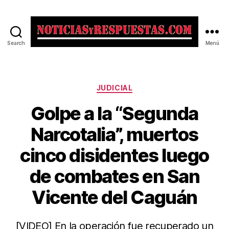
Search
Menú
Noticias
y
Respuestas
Categorías
JUDICIAL
Golpe a la “Segunda
Narcotalia”, muertos
cinco disidentes luego
de combates en San
Vicente del Caguán
[VIDEO] En la operación fue recuperado un