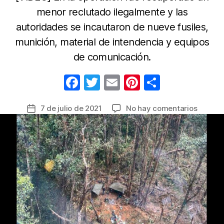
menor reclutado ilegalmente y las
autoridades se incautaron de nueve fusiles,
munición, material de intendencia y equipos
de comunicación.
F
T
E
Pi
C
a
w
m
nt
o
en
7 de julio de 2021
No hay comentarios
Fecha
c
itt
ail
er
m
Golpe
de
e
er
e
p
a
la
la
b
st
ar
entrada
“Segun
o
tir
Narcotal
o
muerto
cinco
k
disiden
luego
de